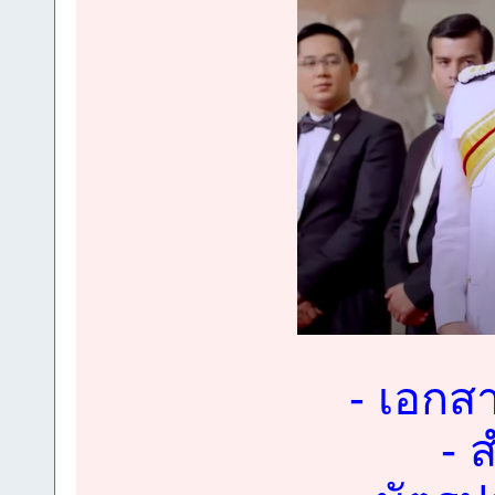
- เอกสา
- 