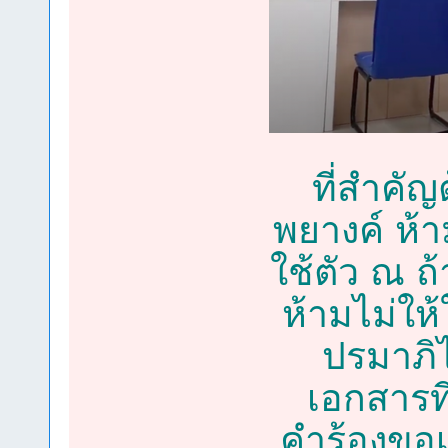
ที่สำคั
พยางค์ ห้
ใช้ตัว ณ ถ
ห้ามไม่ใ
ปรมาภิ
เอกสารที
คำร้องขอเ