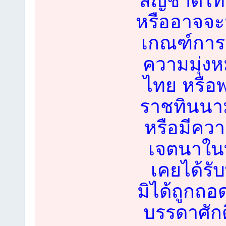
สัญชาติไทย
หรืออาจจะม
เกณฑ์การตั
ความมุ่ง
ไทย หรือ
ราชทินนาม
หรือมีคว
เจตนาในทา
เคยได้รั
มิได้ถูกถ
บรรดาศักดิ