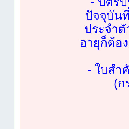
- บัตร
ปัจจุบัน
ประจำต
อายุก็ต้อ
- ใบสำค
(ก