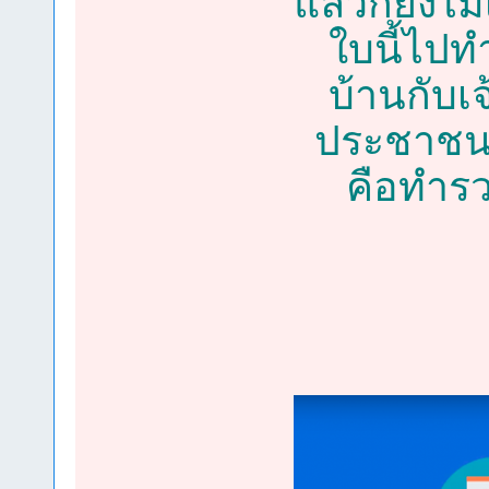
แล้วก็ยังไ
ใบนี้ไปท
บ้านกับเ
ประชาชนใบ
คือทำรว