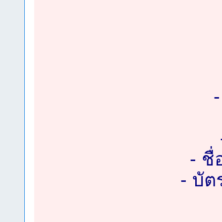
- ชื
- บัต