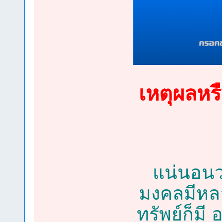
เหตุผลหร
แน่นอนว่
มงคลมีหลา
ทรัพย์ก็ม