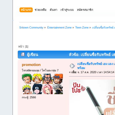
หน้าแรก
ช่วยเหลือ
ค้นหา
เข้าสู่ระบบ
สมัครสมาชิก
Sritown Community
»
Entertainment Zone
»
Teen Zone
»
เปลี่ยนชื่อรับทรัพย
หน้า: [
1
]
ผู้เขียน
หัวข้อ: เปลี่ยนชื่อรับทรัพย์ 
เปลี่ยนชื่อรับทรัพย์ เฮง เฮง
promotion
พร้อม
โจรสลัดจอมลุย / โคโนฮะกลุ่ม 7
«
เมื่อ:
จ. 17 ส.ค. 2020 เวลา 14:54:14
กระทู้: 2566