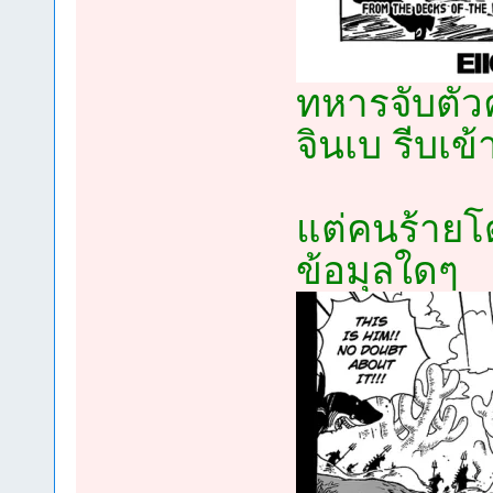
ทหารจับตัวค
จินเบ รีบเข้
แต่คนร้ายโ
ข้อมุลใดๆ