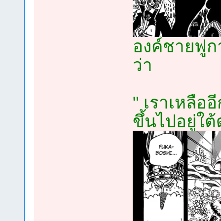
องค์ชายฟูก
ว่า
" เราเหลืออี
ขึ้นไปอยู่ใต