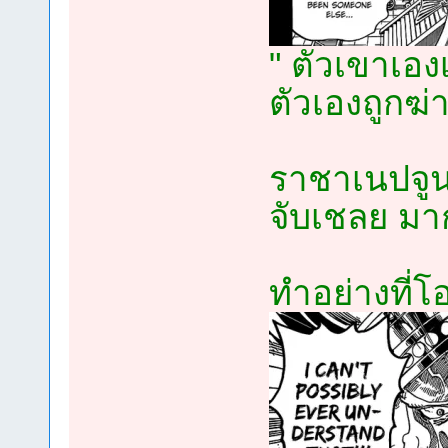
" ตัวเขาเองเ
ตัวเองถูกฆ่
ราชาเนปจู
จับเชลย มา
ทำอย่างที่โ