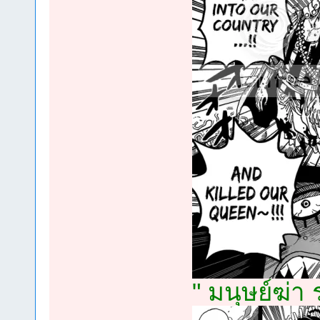
" มนุษย์ฆ่า