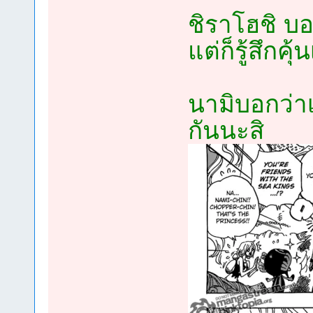
ชิราโฮชิ บอ
แต่ก็รู้สึก
นามิบอกว่าเ
กันนะสิ