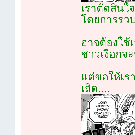
เราตัดสินใ
โดยการรวบร
อาจต้องใช
ชาวเงือกจ
แต่ขอให้เรา
เถิด....