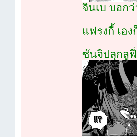
จินเบ บอกว่า
แฟรงกี้ เอง
ซันจิปลุกลูฟี