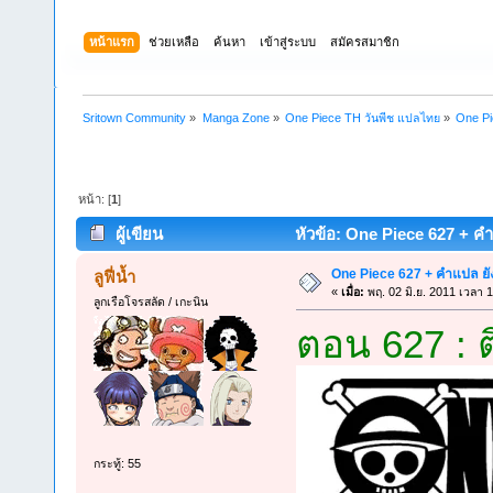
หน้าแรก
ช่วยเหลือ
ค้นหา
เข้าสู่ระบบ
สมัครสมาชิก
Sritown Community
»
Manga Zone
»
One Piece TH วันพีช แปลไทย
»
One Pi
หน้า: [
1
]
ผู้เขียน
หัวข้อ: One Piece 627 + คำแ
One Piece 627 + คำแปล ยัง
ลูฟี่น้ำ
«
เมื่อ:
พฤ. 02 มิ.ย. 2011 เวลา 
ลูกเรือโจรสลัด / เกะนิน
ตอน 627 : ต
กระทู้: 55