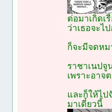
ต่อมาเกิดเร
ว่าเธอจะไปอ
ก็จะมีจดห
ราชาเนปจูนส
เพราะอาจตก
และก็ให้ไป
มาเดี๋ยวนี้