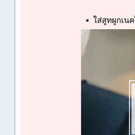
ใส่สูทผูกเนค