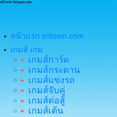
หน้าแรก Sritown.com
หน้าแรก sritown.com
เกมส์ เกม
เกมส์การ์ด
เกมส์กระดาน
เกมส์แข่งรถ
เกมส์จับคู่
เกมส์ต่อสู้
เกมส์เต้น