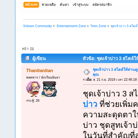
หน้าแรก
ช่วยเหลือ
ค้นหา
เข้าสู่ระบบ
สมัครสมาชิก
Sritown Community
»
Entertainment Zone
»
Teen Zone
»
ชุดเจ้าบ่าว 3 สไตล์
หน้า: [
1
]
ผู้เขียน
หัวข้อ: ชุดเจ้าบ่าว 3 สไตล์ให
ชุดเจ้าบ่าว 3 สไตล์ให้ท่านดู
Thanitanitan
คุณ
พลทหาร / นักเรียนนินจา
«
เมื่อ:
ส. 21 ก.ย. 2019 เวลา 22:45:18 
ชุดเจ้าบ่าว 3 ส
กระทู้: 26
บ่าว
ที่ช่วยเพิ่
ความสะดุดตาให้
บ่าว ชุดสูทเจ้าบ
ในวันที่สำคัญที่