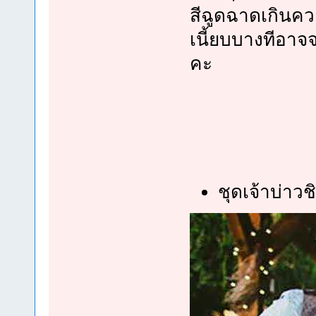
สีฉูดฉาดเกินควา
เนี้ยบบางทีอา
คะ
ชุดเจ้าบ่าวช