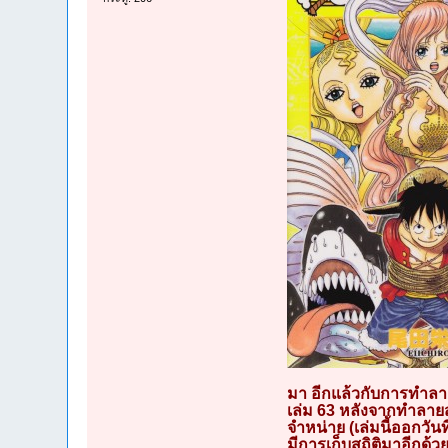
มา อีกแล้วกับการทำลายส
เล่ม 63 หลังจากทำลายส
จำหน่าย (เล่มนี้ออกวันท
มีการเก็บสถิติมาอีกด้ว