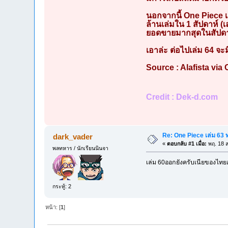
นอกจากนี้ One Piece เล
ล้านเล่มใน 1 สัปดาห์ 
ยอดขายมากสุดในสัปดาห์
เอาล่ะ ต่อไปเล่ม 64 จ
Source : Alafista via
Credit : Dek-d.com
Re: One Piece เล่ม 63 ทำล
dark_vader
«
ตอบกลับ #1 เมื่อ:
พฤ. 18 ส
พลทหาร / นักเรียนนินจา
เล่ม 60ออกยังครับเนียของไทยอ
กระทู้: 2
หน้า: [
1
]