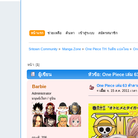
หน้าแรก
ช่วยเหลือ
ค้นหา
เข้าสู่ระบบ
สมัครสมาชิก
Sritown Community
»
Manga Zone
»
One Piece TH วันพีช แปลไทย
»
One
หน้า: [
1
]
ผู้เขียน
หัวข้อ: One Piece เล่ม 63 ท
One Piece เล่ม 63 ทำลายสถิ
Barbie
«
เมื่อ:
จ. 15 ส.ค. 2011 เวลา
Administrator
มนุษย์เงือก / จูนิน
กระทู้: 206