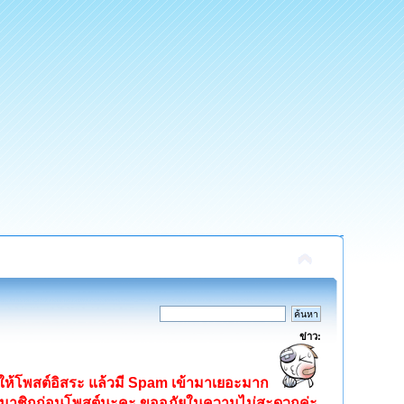
ข่าว:
ิดให้โพสต์อิสระ แล้วมี Spam เข้ามาเยอะมาก
ครสมาชิกก่อนโพสต์นะคะ ขออภัยในความไม่สะดวกค่ะ