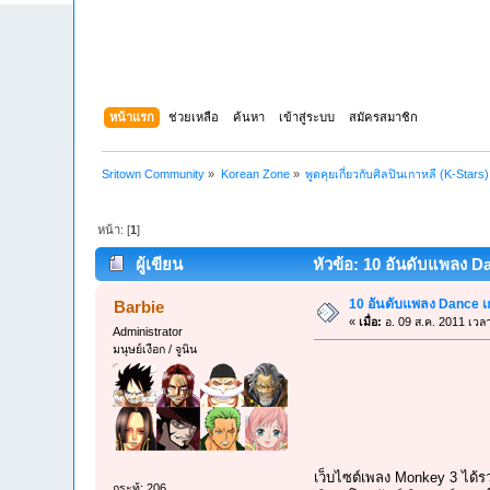
หน้าแรก
ช่วยเหลือ
ค้นหา
เข้าสู่ระบบ
สมัครสมาชิก
Sritown Community
»
Korean Zone
»
พูดคุยเกี่ยวกับศิลปินเกาหลี (K-Stars)
หน้า: [
1
]
ผู้เขียน
หัวข้อ: 10 อันดับแพลง Da
10 อันดับแพลง Dance เก
Barbie
«
เมื่อ:
อ. 09 ส.ค. 2011 เวล
Administrator
มนุษย์เงือก / จูนิน
เว็บไซต์เพลง Monkey 3 ได
กระทู้: 206