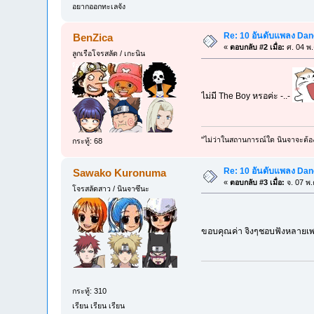
อยากออกทะเลจัง
Re: 10 อันดับแพลง Danc
BenZica
«
ตอบกลับ #2 เมื่อ:
ศ. 04 พ.
ลูกเรือโจรสลัด / เกะนิน
ไม่มี The Boy หรอค่ะ -..-
"ไม่ว่าในสถานการณ์ใด นินจาจะต้องไ
กระทู้: 68
Re: 10 อันดับแพลง Danc
Sawako Kuronuma
«
ตอบกลับ #3 เมื่อ:
จ. 07 พ.
โจรสลัดสาว / นินจาซึนะ
ขอบคุณค่า จิงๆชอบฟังหลาย
กระทู้: 310
เรียน เรียน เรียน