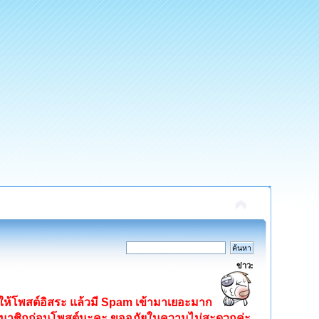
ข่าว:
ิดให้โพสต์อิสระ แล้วมี Spam เข้ามาเยอะมาก
ครสมาชิกก่อนโพสต์นะคะ ขออภัยในความไม่สะดวกค่ะ