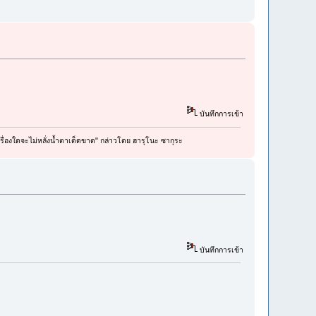
บันทึกการเข้า
รื่องใดจะไม่หลั่งน้ำตาเด็ดขาด" กล่าวโดย ฮารุโนะ ซากุระ
บันทึกการเข้า