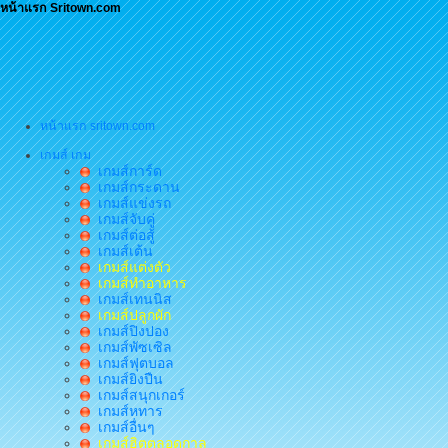
หน้าแรก Sritown.com
หน้าแรก sritown.com
เกมส์ เกม
เกมส์การ์ด
เกมส์กระดาน
เกมส์แข่งรถ
เกมส์จับคู่
เกมส์ต่อสู้
เกมส์เต้น
เกมส์แต่งตัว
เกมส์ทำอาหาร
เกมส์เทนนิส
เกมส์ปลูกผัก
เกมส์ปิงปอง
เกมส์พัซเซิล
เกมส์ฟุตบอล
เกมส์ยิงปืน
เกมส์สนุกเกอร์
เกมส์หทาร
เกมส์อื่นๆ
เกมส์ฮิตตลอดกาล