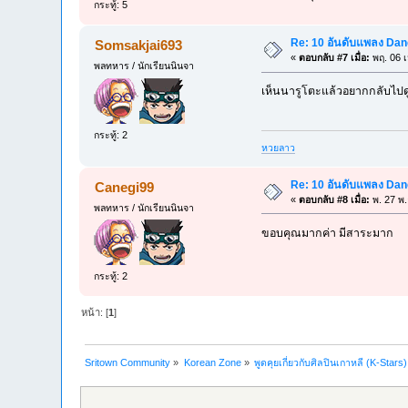
กระทู้: 5
Re: 10 อันดับแพลง Danc
Somsakjai693
«
ตอบกลับ #7 เมื่อ:
พฤ. 06 เ
พลทหาร / นักเรียนนินจา
เห็นนารูโตะแล้วอยากกลับไปด
กระทู้: 2
หวยลาว
Re: 10 อันดับแพลง Danc
Canegi99
«
ตอบกลับ #8 เมื่อ:
พ. 27 พ.
พลทหาร / นักเรียนนินจา
ขอบคุณมากค่า มีสาระมาก
กระทู้: 2
หน้า: [
1
]
Sritown Community
»
Korean Zone
»
พูดคุยเกี่ยวกับศิลปินเกาหลี (K-Stars)