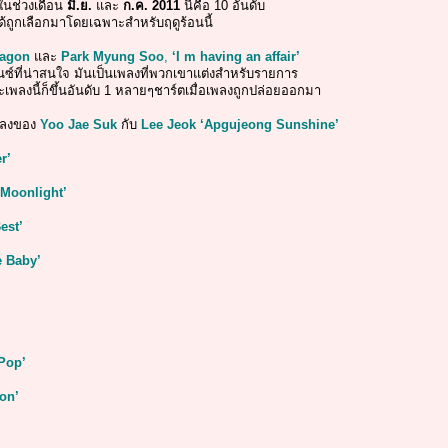
 ในช่วงเดือน
มิ.ย.
และ
ก.ค.
2011
นี่คือ 10 อันดับ
้ถูกเลือกมาโดยเฉพาะสำหรับฤดูร้อนนี้
ragon
และ
Park Myung Soo
,
‘I m having an affair’
ดนซ์ที่น่าสนใจ มันเป็นเพลงที่พวกเขาแต่งสำหรับรายการ
ะเพลงนี้ก็ขึ้นอันดับ 1 หลายๆชาร์ตเมื่อเพลงถูกปล่อยออกมา
พลงของ
Yoo Jae Suk
กับ
Lee Jeok
‘Apgujeong Sunshine’
r’
 Moonlight’
est’
 Baby’
Pop’
ion’