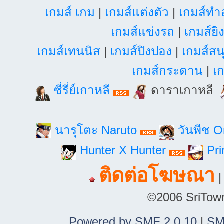
เกมส์ เกม
|
เกมส์แต่งตัว
|
เกมส์ท
เกมส์แข่งรถ
|
เกมส์ยิ
เกมส์เทนนิส
|
เกมส์ปิงปอง
|
เกมส์สน
เกมส์กระดาน
|
เก
ซี่รี่ย์เกาหลี
ดาราเกาหลี
นารุโตะ Naruto
วันพีช 
Hunter X Hunter
Pri
ติดต่อโฆษณา
©2006 SriTown.
Powered by SMF 2.0.10
|
SM