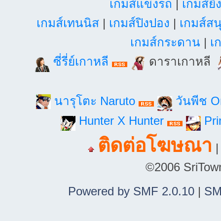
เกมส์แข่งรถ
|
เกมส์ยิ
เกมส์เทนนิส
|
เกมส์ปิงปอง
|
เกมส์สน
เกมส์กระดาน
|
เก
ซี่รี่ย์เกาหลี
ดาราเกาหลี
นารุโตะ Naruto
วันพีช 
Hunter X Hunter
Pri
ติดต่อโฆษณา
©2006 SriTown.
Powered by SMF 2.0.10
|
SM