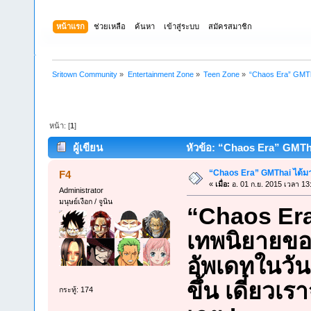
หน้าแรก
ช่วยเหลือ
ค้นหา
เข้าสู่ระบบ
สมัครสมาชิก
Sritown Community
»
Entertainment Zone
»
Teen Zone
»
“Chaos Era” GMTh
หน้า: [
1
]
ผู้เขียน
หัวข้อ: “Chaos Era” GMTha
“Chaos Era” GMThai ได้ม
F4
«
เมื่อ:
อ. 01 ก.ย. 2015 เวลา 13
Administrator
มนุษย์เงือก / จูนิน
“Chaos Era
เทพนิยายขอ
อัพเดทในวันน
ขึ้น เดี๋ยวเ
กระทู้: 174