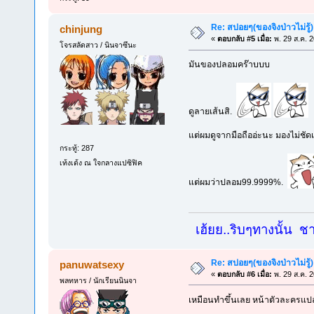
Re: สปอยๆ(ของจิงป่าวไม่รู้)
chinjung
«
ตอบกลับ #5 เมื่อ:
พ. 29 ส.ค. 
โจรสลัดสาว / นินจาซึนะ
มันของปลอมคร๊าบบบ
ดูลายเส้นสิ.
แต่ผมดูจากมือถืออ่ะนะ มองไม่ชัดเ
กระทู้: 287
เท้งเต้ง ณ ใจกลางแปซิฟิค
แต่ผมว่าปลอม99.9999%.
เฮ้ยย..ริบๆทางนั้น ชาย
Re: สปอยๆ(ของจิงป่าวไม่รู้)
panuwatsexy
«
ตอบกลับ #6 เมื่อ:
พ. 29 ส.ค. 
พลทหาร / นักเรียนนินจา
เหมือนทำขึ้นเลย หน้าตัวละครแ