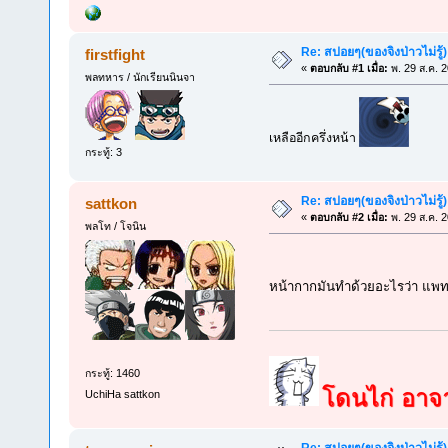
Re: สปอยๆ(ของจิงป่าวไม่รู้)
firstfight
«
ตอบกลับ #1 เมื่อ:
พ. 29 ส.ค. 
พลทหาร / นักเรียนนินจา
เหลืออีกครึ่งหน้า
กระทู้: 3
Re: สปอยๆ(ของจิงป่าวไม่รู้)
sattkon
«
ตอบกลับ #2 เมื่อ:
พ. 29 ส.ค. 
พลโท / โจนิน
หน้ากากมันทำด้วยอะไรว่า แพทต
กระทู้: 1460
โดนไก่ อาจาร
UchiHa sattkon
Re: สปอยๆ(ของจิงป่าวไม่รู้)