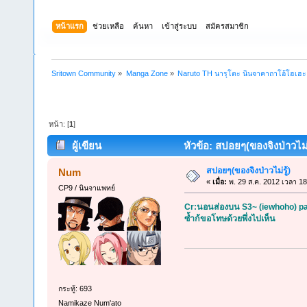
หน้าแรก
ช่วยเหลือ
ค้นหา
เข้าสู่ระบบ
สมัครสมาชิก
Sritown Community
»
Manga Zone
»
Naruto TH นารุโตะ นินจาคาถาโอ้โฮเฮ
หน้า: [
1
]
ผู้เขียน
หัวข้อ: สปอยๆ(ของจิงป่าวไม่รู
สปอยๆ(ของจิงป่าวไม่รู้)
Num
«
เมื่อ:
พ. 29 ส.ค. 2012 เวลา 18
CP9 / นินจาแพทย์
Cr:นอนส่องบน S3~ (iewhoho) pa
ซ้ำก้ขอโทษด้วยพึ่งไปเห็น
กระทู้: 693
Namikaze Num'ato