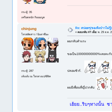
กระทู้: 35
เครียดหนัก กินนมบูด
Re: สปอยๆ(ของจิงป่าวไม่รู้)
chinjung
«
ตอบกลับ #7 เมื่อ:
พ. 29 ส.ค. 
โจรสลัดสาว / นินจาซึนะ
ผมกลับคําแระ
ขอเป็น100000000000%เลยละกั
ปลอมชัวร์.
กระทู้: 287
เท้งเต้ง ณ ใจกลางแปซิฟิค
ผมมีเพื่อนที่ญี่ปวกคับ
เฮ้ยย..ริบๆทางนั้น ชาย