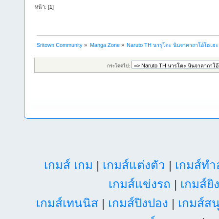
หน้า: [
1
]
Sritown Community
»
Manga Zone
»
Naruto TH นารุโตะ นินจาคาถาโอ้โฮเฮ
กระโดดไป:
เกมส์ เกม
|
เกมส์แต่งตัว
|
เกมส์ท
เกมส์แข่งรถ
|
เกมส์ยิ
เกมส์เทนนิส
|
เกมส์ปิงปอง
|
เกมส์สน