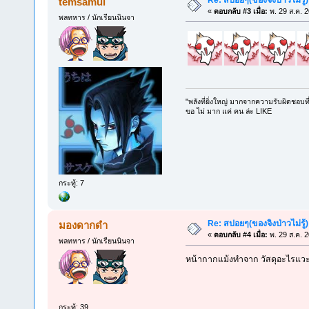
temsamui
«
ตอบกลับ #3 เมื่อ:
พ. 29 ส.ค. 
พลทหาร / นักเรียนนินจา
"พลังที่ยิ่งใหญ่ มากจากความรับผิดชอบที่
ขอ ไม่ มาก แค่ คน ล่ะ LIKE
กระทู้: 7
Re: สปอยๆ(ของจิงป่าวไม่รู้)
มองดากดำ
«
ตอบกลับ #4 เมื่อ:
พ. 29 ส.ค. 
พลทหาร / นักเรียนนินจา
หน้ากากแม้งทำจาก วัสดุอะไรแวะ
กระทู้: 39