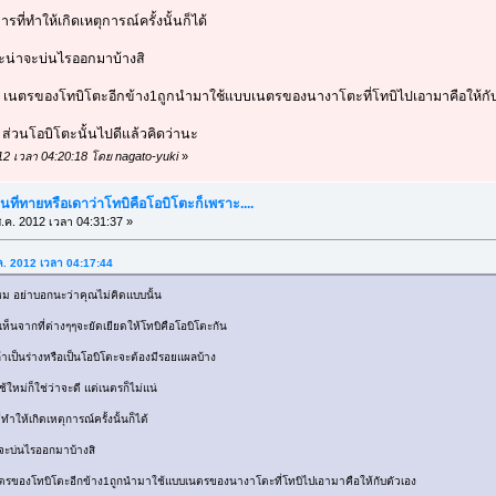
รที่ทำให้เกิดเหตุการณ์ครั้งนั้นก็ได้
ะน่าจะบ่นไรออกมาบ้างสิ
า เนตรของโทบิโตะอีกข้าง1ถูกนำมาใช้แบบเนตรของนางาโตะที่โทบิไปเอามาคือให้กับ
ส่วนโอบิโตะนั้นไปดีแล้วคิดว่านะ
2012 เวลา 04:20:18 โดย nagato-yuki
»
ี่ทายหรือเดาว่าโทบิคือโอบิโตะก็เพราะ....
.ค. 2012 เวลา 04:31:37 »
.ค. 2012 เวลา 04:17:44
ม อย่าบอกนะว่าคุณไม่คิดแบบนั้น
นจากที่ต่างๆๆจะยัดเยียดให้โทบิคือโอบิโตะกัน
้าเป็นร่างหรือเป็นโอบิโตะจะต้องมีรอยแผลบ้าง
หม่ก็ใช่ว่าจะดี แต่เนตรก็ไม่แน่
ทำให้เกิดเหตุการณ์ครั้งนั้นก็ได้
จะบ่นไรออกมาบ้างสิ
นตรของโทบิโตะอีกข้าง1ถูกนำมาใช้แบบเนตรของนางาโตะที่โทบิไปเอามาคือให้กับตัวเอง