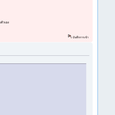
ตัวเอง
บันทึกการเข้า