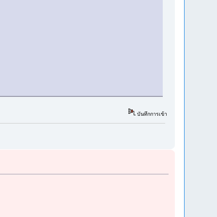
บันทึกการเข้า