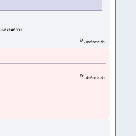
ำ
ผมเลยจบดีกว่า
บันทึกการเข้า
บันทึกการเข้า