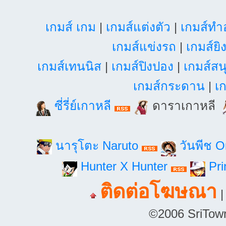
เกมส์ เกม
|
เกมส์แต่งตัว
|
เกมส์ท
เกมส์แข่งรถ
|
เกมส์ยิ
เกมส์เทนนิส
|
เกมส์ปิงปอง
|
เกมส์สน
เกมส์กระดาน
|
เก
ซี่รี่ย์เกาหลี
ดาราเกาหลี
นารุโตะ Naruto
วันพีช 
Hunter X Hunter
Pri
ติดต่อโฆษณา
©2006 SriTown.