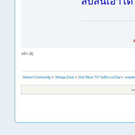
สับสนเอาได
หน้า: [
1
]
Sritown Community
»
Manga Zone
»
One Piece TH วันพีช แปลไทย
»
onepiec
กร