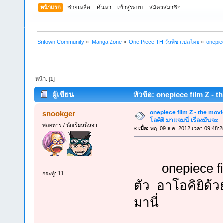
หน้าแรก
ช่วยเหลือ
ค้นหา
เข้าสู่ระบบ
สมัครสมาชิก
Sritown Community
»
Manga Zone
»
One Piece TH วันพีช แปลไทย
»
onepiec
หน้า: [
1
]
ผู้เขียน
หัวข้อ: onepiece film Z - the
19607 ครั้ง)
onepiece film Z - the movie
snookger
โอคิยิ มาแจมนี่ เรื่องมันจะ
พลทหาร / นักเรียนนินจา
«
เมื่อ:
พฤ. 09 ส.ค. 2012 เวลา 09:48:2
onepiece film
กระทู้: 11
ตัว อาโอคิยิด้
มานี่