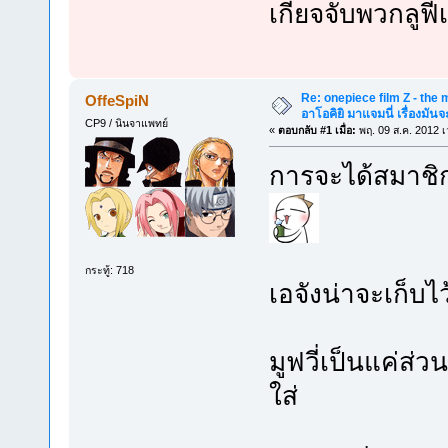
เกียจจับพวกลูฟี่
Re: onepiece film Z - the m
OffeSpiN
อาโอคิยิ มาแจมนี่ เรื่องมันจ
CP9 / นินจาแพทย์
«
ตอบกลับ #1 เมื่อ:
พฤ. 09 ส.ค. 2012 เ
การจะได้สมาชิกใ
กระทู้: 718
เอจังน่าจะเก็บไ
มูฟวี่เป็นแค่ส่ว
ใส่