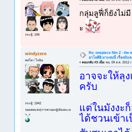
กลุ่มลูฟี่ก็ยังไม
ะ
กระทู้: 199
Re: onepiece film Z - the m
windyzero
อาโอคิยิ มาแจมนี่ เรื่องมันจ
พลโท / โจนิน
«
ตอบกลับ #3 เมื่อ:
พฤ. 09 ส.ค. 2012 เ
อาจจะให้ลุง
ครับ
กระทู้: 1942
แต่ในมังงะก็
จอมพลแห่ง(การพาออกสู่)ท้องทะเล
>_<
ได้ชวนเข้าเ