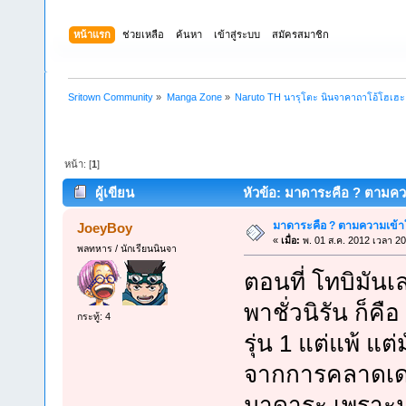
หน้าแรก
ช่วยเหลือ
ค้นหา
เข้าสู่ระบบ
สมัครสมาชิก
Sritown Community
»
Manga Zone
»
Naruto TH นารุโตะ นินจาคาถาโอ้โฮเฮ
หน้า: [
1
]
ผู้เขียน
หัวข้อ: มาดาระคือ ? ตามควา
มาดาระคือ ? ตามความเข้า
JoeyBoy
«
เมื่อ:
พ. 01 ส.ค. 2012 เวลา 20
พลทหาร / นักเรียนนินจา
ตอนที่ โทบิมัน
พาชั่วนิรัน ก็ค
กระทู้: 4
รุ่น 1 แต่แพ้ แ
จากการคลาดเด
มาดาระ เพราะม