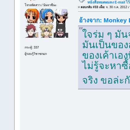
หนังสือหมดผมลง E-mail ไว้
โจรสลัดสาว / นินจาซึนะ
«
ตอบกลับ #33 เมื่อ:
จ. 30 ก.ค. 2012 เ
อ้างจาก: Monkey D
ใจร่ม ๆ มัน
มันเป็นของ
กระทู้: 337
ของเค้าเองที
ผู้รอบรู้วิชาซกมก
ไม่รู้จะหาซื
จริง ขอล่ะก