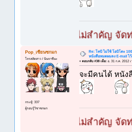
มก เล็กใหญ่ไม่สำคัญ จัดท่ายากไ
Re: โทบิ ไม่ใช้ โอบิโตะ 100
Pop_เซียนซกมก
หนังสือหมดผมลง E-mail ไว้
โจรสลัดสาว / นินจาซึนะ
«
ตอบกลับ #38 เมื่อ:
อ. 31 ก.ค. 2012 เ
จะมีคนได้ หนัง
กระทู้: 337
ผู้รอบรู้วิชาซกมก
มก เล็กใหญ่ไม่สำคัญ จัดท่ายากไ