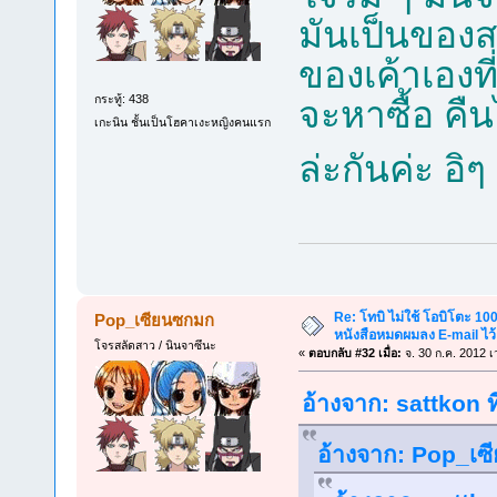
มันเป็นของส
ของเค้าเองที่
กระทู้: 438
จะหาซื้อ คืน
เกะนิน ชั้นเป็นโฮคาเงะหญิงคนแรก
ล่ะกันค่ะ อิ
Re: โทบิ ไม่ใช้ โอบิโตะ 100
Pop_เซียนซกมก
หนังสือหมดผมลง E-mail ไว้
โจรสลัดสาว / นินจาซึนะ
«
ตอบกลับ #32 เมื่อ:
จ. 30 ก.ค. 2012 เ
อ้างจาก: sattkon ท
อ้างจาก: Pop_เซี