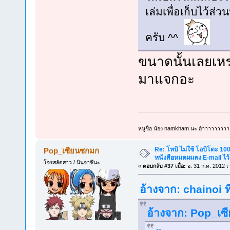
เล่มเพื่อเก็บไว้ส่ว
ครับ ^^
ขนาดนั้นเลยเหร
มาแจกอะ
หนูชื่อ น้อง namkham นะ ฮ้าาาาาาาาา
Re: โทบิ ไม่ใช้ โอบิโตะ 100
Pop_เซียนซกมก
หนังสือหมดผมลง E-mail ไว้
โจรสลัดสาว / นินจาซึนะ
«
ตอบกลับ #37 เมื่อ:
อ. 31 ก.ค. 2012 เ
อ้างจาก: chainoi ท
อ้างจาก: Pop_เซี