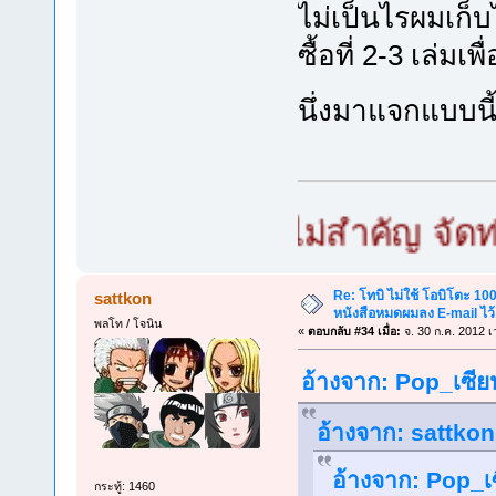
ไม่เป็นไรผมเก็
ซื้อที่ 2-3 เล่มเพ
นึ่งมาแจกแบบนี
มก เล็กใหญ่ไม่สำคัญ จัดท่ายากไ
Re: โทบิ ไม่ใช้ โอบิโตะ 100
sattkon
หนังสือหมดผมลง E-mail ไว้
พลโท / โจนิน
«
ตอบกลับ #34 เมื่อ:
จ. 30 ก.ค. 2012 เ
อ้างจาก: Pop_เซีย
อ้างจาก: sattkon 
อ้างจาก: Pop_เซ
กระทู้: 1460