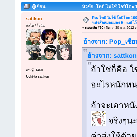
ผู้เขียน
หัวข้อ: โทบิ ไม่ใช้ โอบิโตะ
วิธีการกันเอา (อ่าน 251878 ครั้ง)
Re: โทบิ ไม่ใช้ โอบิโตะ 100
sattkon
หนังสือหมดผมลง E-mail ไว้
พลโท / โจนิน
«
ตอบกลับ #30 เมื่อ:
จ. 30 ก.ค. 2012 เ
อ้างจาก: Pop_เซีย
อ้างจาก: sattkon 
ถ้าใช่ก็คือ ใ
กระทู้: 1460
UchiHa sattkon
อะไรหนักห
ถ้าจะเอาหนัง
จริงๆนะ
ค่าส่งให้ด้