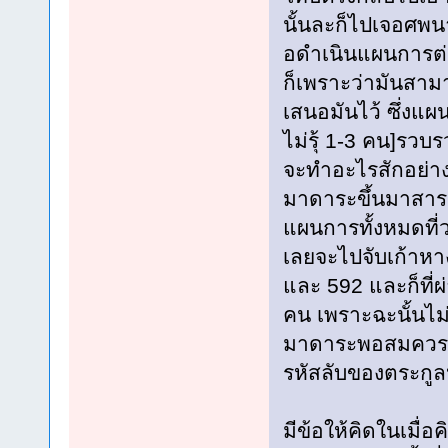
นั้นละก็ไปเจอศพน
อดำเนินแผนการต่อ
ก็เพราะว่ามันสาม
เสนอมันไว้ ซึ่งแผ
ไม่รุ้ 1-3 คน]รวบร
จะทำอะไรสักอย่า
มาดาระขึ้นมาสารต
แผนการทั้งหมดที่
เลยจะไปจับเก้าหาง
และ 592 และก็ที่ผ
คน เพราะฉะนั้นไม่
มาดาระพอสมควรและรู
รหัสลับของตระกูล
มีข้อให้คิดในเมื่