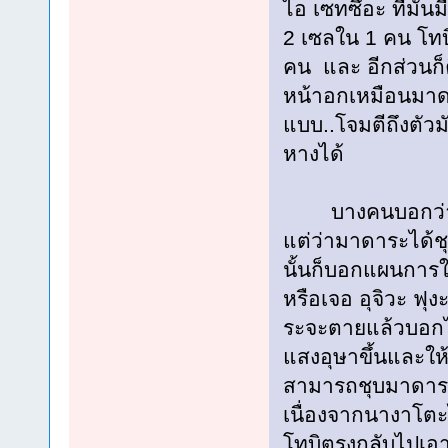
ไอ เซทซึอะ ที่มันม
2 เซลใน 1 คน โทบ
คน และ อีกส่วนก็ค
หน้าอกเหมือนมาด
แบบ..โจมตีถึงตัว
หางได้
บางคนบอกว่าอิซ
แต่ว่ามาดาระได้ช
นั้นก็บอกแผนการให
หรือเจอ อุจิวะ ฟุ
ระจะตายแล้วบอกไว
แสงอุษาขึ้นและใ
สามารถชุบมาดาระก
เนื่องจากนางาโต
โทบิตรงกลับไปเอ