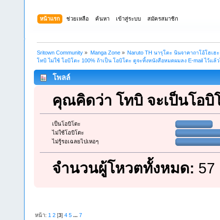
หน้าแรก
ช่วยเหลือ
ค้นหา
เข้าสู่ระบบ
สมัครสมาชิก
Sritown Community
»
Manga Zone
»
Naruto TH นารุโตะ นินจาคาถาโอ้โฮเฮ
โทบิ ไม่ใช้ โอบิโตะ 100% ถ้าเป็น โอบิโตะ ตูจะทิ้งหนังสือหมดผมลง E-mail ไว้แล้
โพลล์
คุณคิดว่า โทบิ จะเป็นโอบิ
เป็นโอบิโตะ
ไม่ใช้โอบิโตะ
ไม่รู้รอเฉลยไปเหอๆ
จำนวนผู้โหวตทั้งหมด:
57
หน้า:
1
2
[
3
]
4
5
...
7