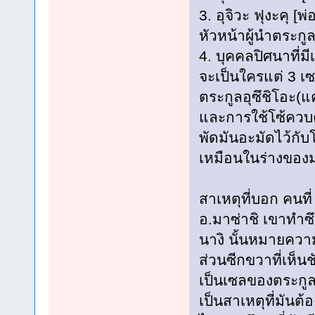
3. อุจิวะ ฟุงะคุ [
หัวหน้าผู้นำตระก
4. บุคคลปิศนาที่มี
จะเป็นใครแต่ 3 เซ
ตระกูลอุซึชิโอะ(
และการใช้โซ้ควบค
พัดมันอะมัดไว้กับโ
เหมือนในร่างของ
สาเหตุที่บอก คนที่
อ.มาซ่าชิ เขาทำซ
นางิ นั้นหมายความ
ส่วนซีกขวาที่เห็นช
เป็นเซลของตระกูล
เป็นสาเหตุที่มันต