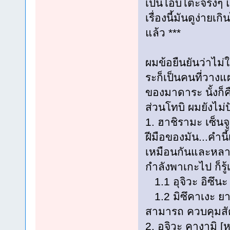
เป็นโอบิโตะจริงๆ แ
เรื่องนี้มันดูง่ายเ
แล้ว ***
ผมข้อยืนยันว่าไม
ระก็เป็นคนที่วาง
ของมาดาระ นั้งก็
ส่วนโทบิ ผมยังไม่
1. ฮาชิรามะ เซ็นจ
ฝีมือของมัน...คำนี้
เหมือนกันและหลายเ
กำลังพาเกะไป ก็รู
1.1 อุจิวะ อิซึนะ
1.2 มิซึคาเงะ ยางุร
สามารถ ควบคุมสั
2. อุจิวะ คางามิ 