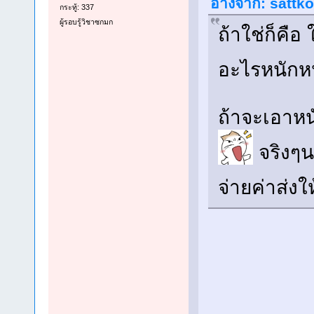
อ้างจาก: sattko
กระทู้: 337
ผู้รอบรู้วิชาซกมก
ถ้าใช่ก็คือ 
อะไรหนัก
ถ้าจะเอาหน
จริงๆ
จ่ายค่าส่ง