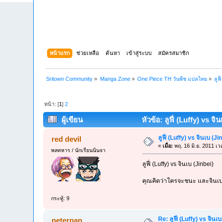
หน้าแรก
ช่วยเหลือ
ค้นหา
เข้าสู่ระบบ
สมัครสมาชิก
Sritown Community
»
Manga Zone
»
One Piece TH วันพีช แปลไทย
»
ลูฟ
หน้า: [
1
]
2
ผู้เขียน
หัวข้อ: ลูฟี่ (Luffy) vs จ
ลูฟี่ (Luffy) vs จินเบ (
red devil
«
เมื่อ:
พฤ. 16 มิ.ย. 2011 เว
พลทหาร / นักเรียนนินจา
ลูฟี่ (Luffy) vs จินเบ (Jinbei)
คุณคิดว่าใครจะชนะ และจินเบ
กระทู้: 9
Re: ลูฟี่ (Luffy) vs จิน
peterpan