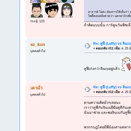
อาจารย์ โอดะ ต้องการให้เห็นว่า ล
โฮดี้ตอนหลังคาดว่า แดกยาบ้าเพิ่ม
กระทู้: 123
ถ้าคิดแบบนั้น การ์ตูนวันพีชเจ
Re: ลูฟี่ (Luffy) vs จิน
az_kun
«
ตอบกลับ #11 เมื่อ:
ส. 25 ม
บุคคลทั่วไป
ลูฟี่เก่งกว่าจินเบอยู่แล้ว
Re: ลูฟี่ (Luffy) vs จิน
เดามั่ว
«
ตอบกลับ #12 เมื่อ:
ส. 25 ม
บุคคลทั่วไป
ตามความคิดมั่วๆเลยนะ
เราว่าลูฟี่กับจินเบฝีมือสูสี
นั่นมาช่วย และพอจินเบกับลูฟ
พวกกบฎโดยมีพี่น้องสามทหารเส