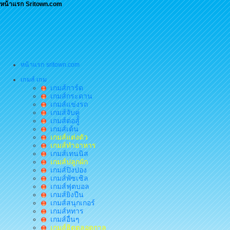
หน้าแรก Sritown.com
หน้าแรก sritown.com
เกมส์ เกม
เกมส์การ์ด
เกมส์กระดาน
เกมส์แข่งรถ
เกมส์จับคู่
เกมส์ต่อสู้
เกมส์เต้น
เกมส์แต่งตัว
เกมส์ทำอาหาร
เกมส์เทนนิส
เกมส์ปลูกผัก
เกมส์ปิงปอง
เกมส์พัซเซิล
เกมส์ฟุตบอล
เกมส์ยิงปืน
เกมส์สนุกเกอร์
เกมส์หทาร
เกมส์อื่นๆ
เกมส์ฮิตตลอดกาล