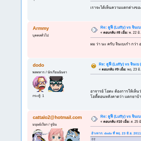
เราจะได้เห็นความแตกต่างของระ
Re: ลูฟี่ (Luffy) vs จิน
Armmy
«
ตอบกลับ #8 เมื่อ:
พ. 22 มิ
บุคคลทั่วไป
ผม ว่า นะ ครับ จินเบเก๋า กว่า อย
Re: ลูฟี่ (Luffy) vs จินเ
dodo
«
ตอบกลับ #9 เมื่อ:
พฤ. 23 มิ
พลทหาร / นักเรียนนินจา
อาจารย์ โอดะ ต้องการให้เห็นว่
กระทู้: 1
โฮดี้ตอนหลังคาดว่า แดกยาบ้าเพ
Re: ลูฟี่ (Luffy) vs จิน
cattalo2@hotmail.com
«
ตอบกลับ #10 เมื่อ:
ส. 25 ม
มนุษย์เงือก / จูนิน
อ้างจาก: dodo ที่ พฤ. 23 มิ.ย. 201