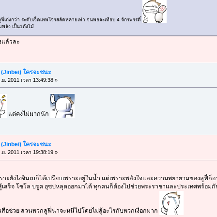
ูฟี่เก่งกว่า ระดับเจ็ดเทพโจรสลัดหลายเท่า จนพอจะเทียบ 4 จักรพรรดิ์
พลัง เป็น1ถังไม้
๊งแล้วละ
เบ (Jinbei) ใครจะชนะ
ิ.ย. 2011 เวลา 13:49:38 »
แต่คงไม่มากนัก
เบ (Jinbei) ใครจะชนะ
ิ.ย. 2011 เวลา 19:38:19 »
กันเพราะยังไงจินเบก็ได้เปรียบเพราะอยู่ในน้ำ แต่เพราะพลังใจและความพยายามของลูฟี่
ี้สู้เสร็จ โซโล บรูค อุซปหลุดออกมาได้ ทุกคนก็ต้องไปช่วยพระราชาและประเทศพร้อมก
ือช่วย ส่วนพวกลูฟี่น่าจะหนีไปโดยไม่สู้อะไรกับพวกเงือกมาก