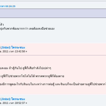
 เวลา 00:26:29
้ล้ว
มายุ่งกับพวกพ้องมากกว่า เลยต้องลงมือช่วยเอง
เบ (Jinbei) ใครจะชนะ
.ย. 2011 เวลา 13:42:58 »
จบลงอะ ถ้าสู้กันไป ลูฟี่ก็เสียกำลังไปเปล่าๆ
เบ ลูฟี่ก็ไปช่วยพวกโซโลไม่ได้ พรรคพวกลูฟี่ก็ต้องตาย
่ต้องมีการพูดอะไรกับจินเบในระหว่างการต่อสู้ และจินเบก็จะเป็นฝ่ายตามลูพี่ไปช่วยพ
เบ (Jinbei) ใครจะชนะ
.ย. 2011 เวลา 18:52:37 »