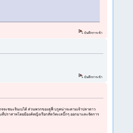
บันทึกการเข้า
บันทึกการเข้า
ก็อาจจะชนะจินเบได้ ส่วนพวกของลูฟี่ บรูคน่าจะตามเจ้าปลาดาว
ันที่ปราสาทโดยมีองค์หญิงเรียกสัตว์ทะเลบิ๊กๆ ออกมาและจัดการ