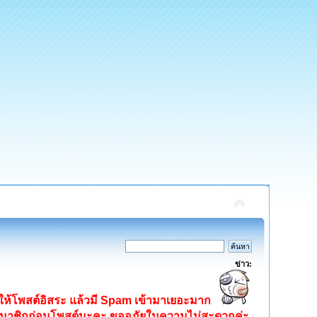
ข่าว:
ิดให้โพสต์อิสระ แล้วมี Spam เข้ามาเยอะมาก
ครสมาชิกก่อนโพสต์นะคะ ขออภัยในความไม่สะดวกค่ะ