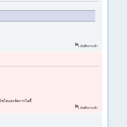
บันทึกการเข้า
วกโซโลและจัดการโฮดี้
บันทึกการเข้า