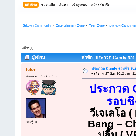
หน้าแรก
ช่วยเหลือ
ค้นหา
เข้าสู่ระบบ
สมัครสมาชิก
Sritown Community
»
Entertainment Zone
»
Teen Zone
»
ประกวด Candy รอบช
หน้า: [
1
]
ผู้เขียน
หัวข้อ: ประกวด Candy รอบชิง
ประกวด Candy รอบชิง วันที
felon
«
เมื่อ:
พ. 27 มิ.ย. 2012 เวลา 11
พลทหาร / นักเรียนนินจา
ประกวด 
รอบชิง
วีเจเลโอ ( 
Bang – Cha
กระทู้: 5
ปลื้ม ( 