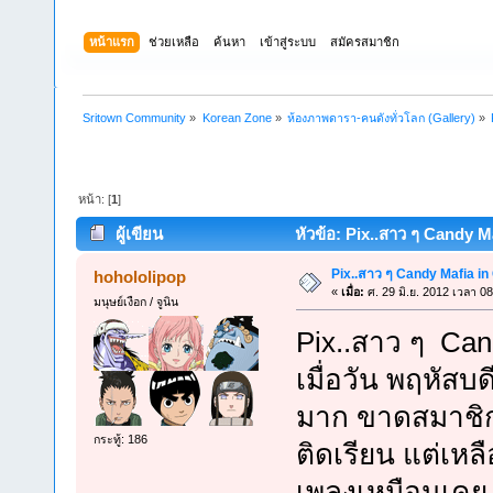
หน้าแรก
ช่วยเหลือ
ค้นหา
เข้าสู่ระบบ
สมัครสมาชิก
Sritown Community
»
Korean Zone
»
ห้องภาพดารา-คนดังทั่วโลก (Gallery)
»
หน้า: [
1
]
ผู้เขียน
หัวข้อ: Pix..สาว ๆ Candy Ma
Pix..สาว ๆ Candy Mafia in
hohololipop
«
เมื่อ:
ศ. 29 มิ.ย. 2012 เวลา 08
มนุษย์เงือก / จูนิน
Pix..สาว ๆ Can
เมื่อวัน พฤหัสบดี
มาก ขาดสมาชิก
กระทู้: 186
ติดเรียน แต่เหลื
เพลงเหมือนเคย .