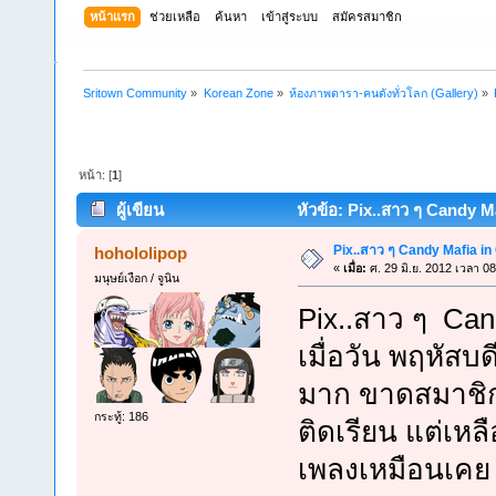
หน้าแรก
ช่วยเหลือ
ค้นหา
เข้าสู่ระบบ
สมัครสมาชิก
Sritown Community
»
Korean Zone
»
ห้องภาพดารา-คนดังทั่วโลก (Gallery)
»
หน้า: [
1
]
ผู้เขียน
หัวข้อ: Pix..สาว ๆ Candy Ma
Pix..สาว ๆ Candy Mafia in
hohololipop
«
เมื่อ:
ศ. 29 มิ.ย. 2012 เวลา 08
มนุษย์เงือก / จูนิน
Pix..สาว ๆ Can
เมื่อวัน พฤหัสบดี
มาก ขาดสมาชิก
กระทู้: 186
ติดเรียน แต่เหลื
เพลงเหมือนเคย .