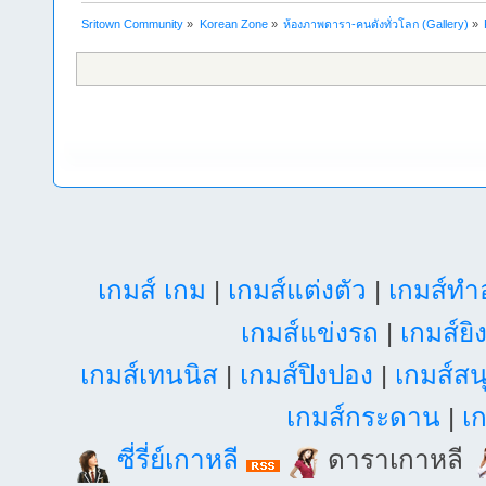
Sritown Community
»
Korean Zone
»
ห้องภาพดารา-คนดังทั่วโลก (Gallery)
»
เกมส์ เกม
|
เกมส์แต่งตัว
|
เกมส์ท
เกมส์แข่งรถ
|
เกมส์ยิ
เกมส์เทนนิส
|
เกมส์ปิงปอง
|
เกมส์สน
เกมส์กระดาน
|
เก
ซี่รี่ย์เกาหลี
ดาราเกาหลี