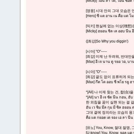
[Micky] วอน ลา โด, วอน ชอค 
[영웅] 시대 안의 그대 모습은 
[Hero] ซี แด อาน เน คือ แด โม
[믹키] 현실에 없는 이상(理想)은
[Micky] ฮยอน ซิล เล ออบ นึน อี
([최강]So Why you diggin')
[시아] "O"-----
[최강] 이제 난 두려워, 반대만
[Max] อี เจ นาน ดู รยอ วอ, บ
[시아] "O"-----
[최강] 끝도 없이 표류하게 되는
[Max] กึต โด ออบ ชี พโย รยู ฮ
*[All] 나 이제 찾는 건, 합(
*[All] นา อี เจ ชัด นึน กอน, ฮั
한 외침을 꿈이 실현 되는 걸 갈
ฮัน เว ชิม มึล กุม มี ซิล ฮยอน
그대 곁에 정의라는 모습의 용
คือ แด กยอต เต จอง เอ ลา นึน โ
[유노] You, Know, 절대 절
[U-know] You, Know, จอล แด 