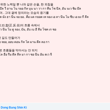
合)을 위한 노력일 뿐 나와 같은 손을, 한 외침을
บ บึล วี ฮาน โน รยอ กิล บุน นา วา กา ทึน โซ นึล, ฮัน นเว ชิม มึล
여.. 그대 곁에 정의라는 모습의 용기를
ล มัง ฮา นึน จอ ยอ.. คือ แด กยอต เท จอง เอ ลา นึน โม ซึบ เอ ยง กี ลึล
정,반,합(正.反.合)의 흐름 속에서
นึน โม ดู จอง, บัน, ฮับ เบ ฮึ ลึม โซค เก ซอ
없던 길도 만들어가
วอ จยอ, ออบ ดอน กิล โด มาน ดึล ลอ กา
무게로 흐름들을 막아서는 안 되지
ล ฮือ รึม ดึล ลึล มา กา ซอ นึน อัน ดเว จี
: Dong Bang Shin Ki