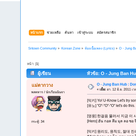
หน้าแรก
ช่วยเหลือ
ค้นหา
เข้าสู่ระบบ
สมัครสมาชิก
Sritown Community
»
Korean Zone
»
ห้องเนื้อเพลง (Lyrics)
»
O - Jung B
หน้า: [
1
]
ผู้เขียน
หัวข้อ: O - Jung Ban Hu
O - Jung Ban Hub : Do
แม่ตากวาง
«
เมื่อ:
อา. 12 มิ.ย. 2011 เว
พลทหาร / นักเรียนนินจา
[믹키] Yo! U-Know Let's try so
[유노] "O"-"O"-"O" let's do this.
[영웅] 한걸음 물러서 지금 이
[Hero] ฮัน กอล ลึม มุล ลอ ซอ 
กระทู้: 34
[믹키] 원리도, 원칙도, 절대 