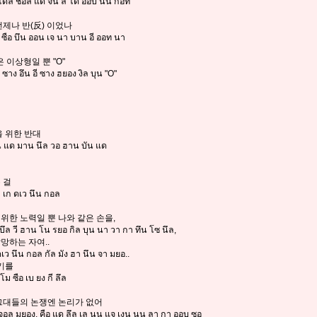
โดล ชอล แด จิน ลี โด ออบ นึน กอท
언제나 반(反) 이었나
 ซือ บึน ออน เจ นา บาน อี ออท นา
 이상형일 뿐 "O"
 ซาง อึน อี ซาง ฮยอง งิล บุน "O"
을 위한 반대
าน แด มาน นึล วอ ฮาน บัน แด
 걸
า เก ดเว นึน กอล
合)을 위한 노력일 뿐 나와 같은 손을,
บ บึล วี ฮาน โน รยอ กิล บุน นา วา กา ทึน โซ นึล,
망하는 자여..
 ดเว นึน กอล กัล มัง ฮา นึน จา มยอ..
기를
ม ซือ เบ ยง กี ลึล
명, 그대들의 논쟁엔 논리가 없어
จอล มยอง, คือ แด ลึล เล นน แจ เงน นน ลา กา ออบ ซอ