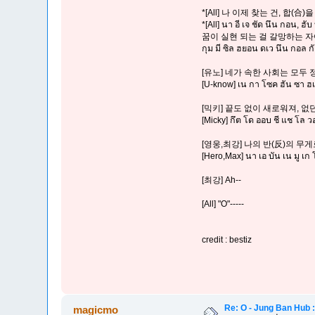
*[All] 나 이제 찾는 건, 합(
*[All] นา อี เจ ชัด นึน กอน, ฮั
꿈이 실현 되는 걸 갈망하는 자
กุม มี ซิล ฮยอน ดเว นึน กอล กั
[유노] 네가 속한 사회는 모두 
[U-know] เน กา โซค ฮัน ซา ฮเว 
[믹키] 끝도 없이 새로워져, 
[Micky] กึต โด ออบ ชี แช โล 
[영웅,최강] 나의 반(反)의 
[Hero,Max] นา เอ บัน เน มู เก โ
[최강] Ah--
[All] "O"-----
credit : bestiz
Re: O - Jung Ban Hub 
magicmo