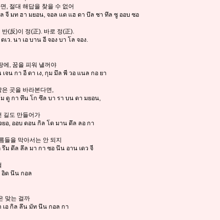
면, 절대 해답을 찾을 수 없어
ยอล จี มท ฮา มยอน, จอล แด แฮ ดา บึล ชา ทึล ซู ออบ ซอ
 반(反)이 정(正). 바로 정(正).
 ดเว. นา เอ บาน อี จอง บา โล จอง.
 땅에, 꿈을 피워 낼꺼야
 เจน กา อี ดา เง, กุม มึล พี วอ แนล กอ ยา
 같은 곳을 바라본다면,
 โม ดู กา ทึน โก ซึล บา รา บน ดา มยอน,
없던 길도 만들어가
 จยอ, ออบ ดอน กิล โด มาน ดึล ลอ กา
 흐름들을 막아서는 안 되지
อ รึม ดึล ลึล มา กา ซอ นึน อาน เดว จี
걸
 อิด นึน กอล
길은 맞는 걸까
า เอ กิล ลึน มัท นึน กอล กา