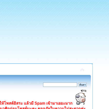
ข่าว:
ิดให้โพสต์อิสระ แล้วมี Spam เข้ามาเยอะมาก
ครสมาชิกก่อนโพสต์นะคะ ขออภัยในความไม่สะดวกค่ะ