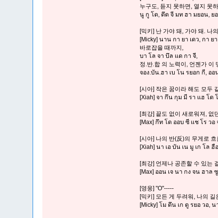
누구도, 듣지 못하면, 열지 못하
นู กู โด, ดึด จี มท ฮา มยอน, 
[믹키] 난 가야 돼, 가야 돼. 나의
[Micky] นาน กา ยา เดว, กา ยา
바로잡을 때까지,
บา โล จา บึล แด กา จี,
정.반.합 의 노력이, 언젠가 이
จอง.บัน.ฮา เบ โน รยอก กี, ออน
[시아] 작은 꿈이라 해도 모두
[Xiah] จา กึน กุม มี รา แฮ โด
[최강] 끝도 없이 새로워져, 
[Max] กึท โด ออบ ซี แช โร วอ
[시아] 나의 반(反)의 무게로
[Xiah] นา เอ บัน เน มู เก โล ฮื
[최강] 언제나 공존할 수 있는 
[Max] ออน เจ นา กง จน ฮาล ซู
[영웅] "O"-----
[믹키] 모든 게 두려워, 나의 
[Micky] โม ดึน เก ดู รยอ วอ, น