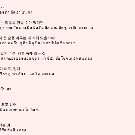
닌가
ุม ดึล ลึล อา นิน กา
없는 믿음을 만들 수가 있다면
ึล, บยอน ฮัม มอบ นึน มิด ดึม มึล มาน ดึล ซู กา อิด ดา มยอน
 더 큰 숲을 이루는 게 가치 있을꺼야
ว ออ, ดอ กึน ซู ถึล อี ลู นึน เก กา ชี อิด ซึล กอ ยา
었지. 마치 암흑 속에 있는 것
ล ลึล กยอง ฮอม แฮด ซอ จี. มา ชี อัม ฮือ โซค เก อิด นึน กอท
다 해도, 절대
ี รา ฮู ฮเว ฮัน ดา แฮ โด, จอล แด
ี นึน มา
속 되고 있어
 มึน กเย ซค ดเว โก อิด ซอ
찾는 것
รี รึล จัท นึน กอท