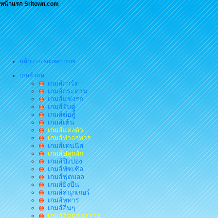
หน้าแรก Sritown.com
หน้าแรก sritown.com
เกมส์ เกม
เกมส์การ์ด
เกมส์กระดาน
เกมส์แข่งรถ
เกมส์จับคู่
เกมส์ต่อสู้
เกมส์เต้น
เกมส์แต่งตัว
เกมส์ทำอาหาร
เกมส์เทนนิส
เกมส์ปลูกผัก
เกมส์ปิงปอง
เกมส์พัซเซิล
เกมส์ฟุตบอล
เกมส์ยิงปืน
เกมส์สนุกเกอร์
เกมส์หทาร
เกมส์อื่นๆ
เกมส์ฮิตตลอดกาล