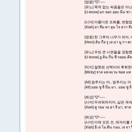
[영웅] "O"-----
[유노] 목적 없는 싸움들은 아
[U-know] มก จอก ออบ นึน ซา อ
[시아] 아름다운 조화를, 변함
[Xiah] อา ลึม ดา อุน โจ ฮวา ล
[영웅] 한 그루의 나무가 되어,
[Hero] ฮัน กือ รู เอ นา มู กา ดเ
[유노] 우린 큰 시련들을 경험했
[U-know] อู ลิน กึน ซี รยอน ดึ
[믹키] 잘못된 선택이라 후회한
[Micky] จาล มท ดเวน ซอล แท ก
[All] 멈추지는 마.. 멈추지는 마
[All] มอม ชู จี นึน มา.. มอม ชู จ
[최강] "O"-----
[시아] 두려워하지마, 삶은 계
[Xiah] ดู รยอ วอ ฮา จี มา, ชาล
[최강] "O"-----
[시아] 이제 모든 건, 제자리를 
[Xiah] อี เจ โม ดึน กอน, เจ จา 