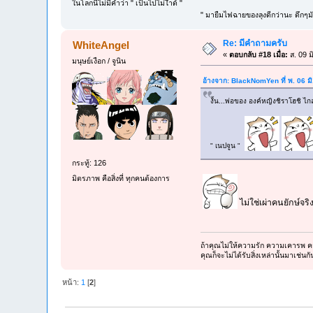
ในโลกนี้ไม่มีคำว่า " เป็นไปไม่ไำด้ "
" มายืมไฟฉายของลุงดีกว่านะ ดึกๆมั
Re: มีคำถามครับ
WhiteAngel
«
ตอบกลับ #18 เมื่อ:
ส. 09 ม
มนุษย์เงือก / จูนิน
อ้างจาก: BlackNomYen ที่ พ. 06 ม
งั้น...พ่อของ องค์หญิงชิราโฮชิ ไกล
" เนปจูน "
กระทู้: 126
มิตรภาพ คือสิ่งที่ ทุกคนต้องการ
ไม่ใช่เผ่าคนยักษ์จริ
ถ้าคุณไม่ให้ความรัก ความเคารพ ควา
คุณก็จะไม่ได้รับสิ่งเหล่านั้นมาเช่นกั
หน้า:
1
[
2
]