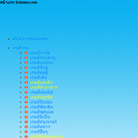
หน้าแรก Sritown.com
หน้าแรก sritown.com
เกมส์ เกม
เกมส์การ์ด
เกมส์กระดาน
เกมส์แข่งรถ
เกมส์จับคู่
เกมส์ต่อสู้
เกมส์เต้น
เกมส์แต่งตัว
เกมส์ทำอาหาร
เกมส์เทนนิส
เกมส์ปลูกผัก
เกมส์ปิงปอง
เกมส์พัซเซิล
เกมส์ฟุตบอล
เกมส์ยิงปืน
เกมส์สนุกเกอร์
เกมส์หทาร
เกมส์อื่นๆ
เกมส์ฮิตตลอดกาล