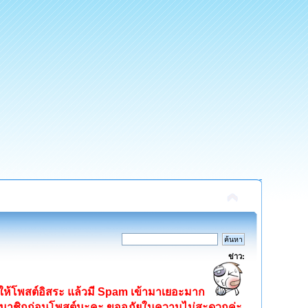
ข่าว:
ิดให้โพสต์อิสระ แล้วมี Spam เข้ามาเยอะมาก
ครสมาชิกก่อนโพสต์นะคะ ขออภัยในความไม่สะดวกค่ะ