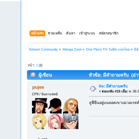
หน้าแรก
ช่วยเหลือ
ค้นหา
เข้าสู่ระบบ
สมัครสมาชิก
Sritown Community
»
Manga Zone
»
One Piece TH วันพีช แปลไทย
»
มี
หน้า:
1
[
2
]
ผู้เขียน
หัวข้อ: มีคำถามครับ (อ่าน
Re: มีคำถามครับ
pujee
«
ตอบกลับ #15 เมื่อ:
พ. 06 ม
CP9 / นินจาแพทย์
ลูฟี่ยืนอยู่บนยอดเขาเอเวอเรสต์