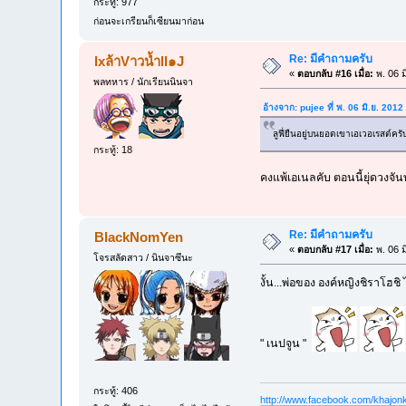
กระทู้: 977
ก่อนจะเกรียนก็เซียนมาก่อน
Re: มีคำถามครับ
lxล้าVาวน้ำll๑J
«
ตอบกลับ #16 เมื่อ:
พ. 06 ม
พลทหาร / นักเรียนนินจา
อ้างจาก: pujee ที่ พ. 06 มิ.ย. 201
ลูฟี่ยืนอยู่บนยอดเขาเอเวอเรสต์ครับ
กระทู้: 18
คงแพ้เอเนลคับ ตอนนี้ยุ่ดวงจัน
Re: มีคำถามครับ
BlackNomYen
«
ตอบกลับ #17 เมื่อ:
พ. 06 ม
โจรสลัดสาว / นินจาซึนะ
งั้น...พ่อของ องค์หญิงชิราโฮชิ 
" เนปจูน "
กระทู้: 406
http://www.facebook.com/khajonk