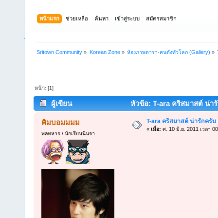
หน้าแรก
ช่วยเหลือ
ค้นหา
เข้าสู่ระบบ
สมัครสมาชิก
Sritown Community
»
Korean Zone
»
ห้องภาพดารา-คนดังทั่วโลก (Gallery)
»
หน้า: [
1
]
ผู้เขียน
หัวข้อ: T-ara คริสมาสต์ น่าร
T-ara คริสมาสต์ น่ารักครับ
คิมบอมมมม
«
เมื่อ:
ศ. 10 มิ.ย. 2011 เวลา 00
พลทหาร / นักเรียนนินจา