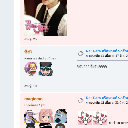
กระทู้: 25
Re: T-ara คริสมาสต์ น่ารัก
ซึงกิ
«
ตอบกลับ #1 เมื่อ:
ศ. 17 มิ.ย. 
พลทหาร / นักเรียนนินจา
ชอบๆๆๆ จียอนๆๆๆๆ
กระทู้: 10
Re: T-ara คริสมาสต์ น่ารัก
magicmo
«
ตอบกลับ #2 เมื่อ:
ส. 31 มี.ค. 
มนุษย์เงือก / จูนิน
น่ารักมากๆค