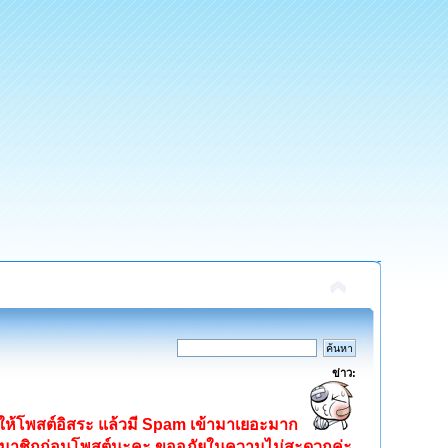
ข่าว:
ิดให้โพสต์อิสระ แล้วมี Spam เข้ามาเยอะมาก
ครสมาชิกก่อนโพสต์นะคะ ขออภัยในความไม่สะดวกค่ะ