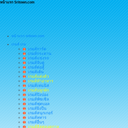
หน้าแรก Sritown.com
หน้าแรก sritown.com
เกมส์ เกม
เกมส์การ์ด
เกมส์กระดาน
เกมส์แข่งรถ
เกมส์จับคู่
เกมส์ต่อสู้
เกมส์เต้น
เกมส์แต่งตัว
เกมส์ทำอาหาร
เกมส์เทนนิส
เกมส์ปลูกผัก
เกมส์ปิงปอง
เกมส์พัซเซิล
เกมส์ฟุตบอล
เกมส์ยิงปืน
เกมส์สนุกเกอร์
เกมส์หทาร
เกมส์อื่นๆ
เกมส์ฮิตตลอดกาล