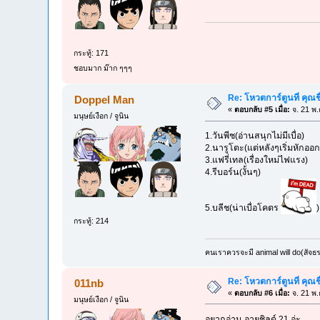
กระทู้: 171
ชอบมาก ม๊าก ๆๆๆ
Re: โหวตการ์ตูนที่ คุ
Doppel Man
«
ตอบกลับ #5 เมื่อ:
จ. 21 พ.
มนุษย์เงือก / จูนิน
1.วันพีช(อ่านสนุกไม่มีเบื่อ)
2.นารูโตะ(แต่หลังๆเริ่มหักออก
3.แฟรี่เทล(เรื่องใหม่ไฟแรง)
4.รีบอร์น(งั้นๆ)
5.บลีช(น่าเบื่อโคตร
)
กระทู้: 214
คนเราควรจะมี animal will do(สัจธ
Re: โหวตการ์ตูนที่ คุ
011nb
«
ตอบกลับ #6 เมื่อ:
จ. 21 พ.
มนุษย์เงือก / จูนิน
อยากอ่าน อายชิลด์ 21 อ่ะ