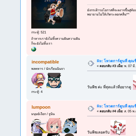
มังกรเฝ้ารอโอกาสที่จะผงาจขึ้นสู่ท้
พยายามไม่ให้เกิดระลอกคลื่น^^
กระทู้: 521
ถ้าหากเรายังไม่ทิ้งความฝันความฝัน
ก็จะยังไม่ทิ้งเรา
Re: โหวตการ์ตูนที่ คุ
incompatible
«
ตอบกลับ #3 เมื่อ:
พ. 07 มี
พลทหาร / นักเรียนนินจา
วันพีช ค่ะ ที่สุดแล้วที่อยากดู
กระทู้: 4
Re: โหวตการ์ตูนที่ คุ
lumpoon
«
ตอบกลับ #4 เมื่อ:
ส. 05 พ.
มนุษย์เงือก / จูนิน
วันพีชเลยครับ