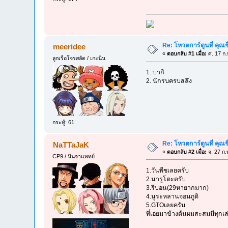
Re: โหวตการ์ตูนที่ คุ
meeridee
«
ตอบกลับ #1 เมื่อ:
ศ. 17 ก.
ลูกเรือโจรสลัด / เกะนิน
1. บากิ
2. นักรบครบสลึง
กระทู้: 61
Re: โหวตการ์ตูนที่ คุ
NaTTaJaK
«
ตอบกลับ #2 เมื่อ:
จ. 27 ก.
CP9 / นินจาแพทย์
1.วันพีชเลยครับ
2.นารูโตะครับ
3.รีบอน(29หายากมาก)
4.นูระหลานจอมภูติ
5.GTOเลยครับ
ที่เอ่ยมาข้างต้นผมสะสมมีทุกเล่