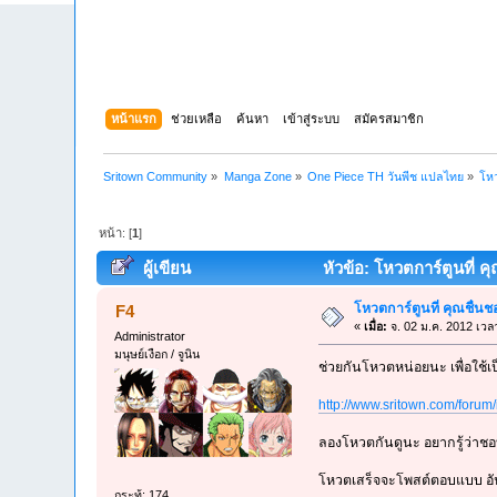
หน้าแรก
ช่วยเหลือ
ค้นหา
เข้าสู่ระบบ
สมัครสมาชิก
Sritown Community
»
Manga Zone
»
One Piece TH วันพีช แปลไทย
»
โหว
หน้า: [
1
]
ผู้เขียน
หัวข้อ: โหวตการ์ตูนที่ ค
โหวตการ์ตูนที่ คุณชื่
F4
«
เมื่อ:
จ. 02 ม.ค. 2012 เวล
Administrator
มนุษย์เงือก / จูนิน
ช่วยกันโหวตหน่อยนะ เพื่อใช้
http://www.sritown.com/forum
ลองโหวตกันดูนะ อยากรู้ว่าชอ
โหวตเสร็จจะโพสต์ตอบแบบ อันดั
กระทู้: 174