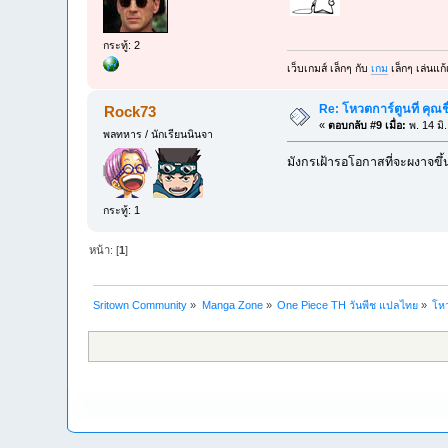
กระทู้: 2
เว็บเกมส์ เล็กๆ กับ
เกม
เล็กๆ เล่นแก้เ
Re: โหวตการ์ตูนที่ คุ
Rock73
«
ตอบกลับ #9 เมื่อ:
พ. 14 มิ
พลทหาร / นักเรียนนินจา
มังกรเฝ้ารอโอกาสที่จะผงาจขึ้น
กระทู้: 1
หน้า: [
1
]
Sritown Community
»
Manga Zone
»
One Piece TH วันพีช แปลไทย
»
โหว