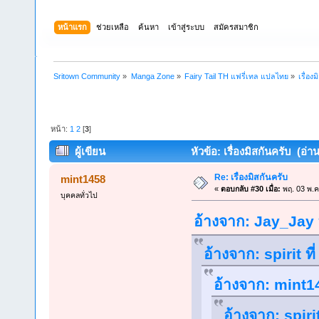
หน้าแรก
ช่วยเหลือ
ค้นหา
เข้าสู่ระบบ
สมัครสมาชิก
Sritown Community
»
Manga Zone
»
Fairy Tail TH แฟรี่เทล แปลไทย
»
เรื่อง
หน้า:
1
2
[
3
]
ผู้เขียน
หัวข้อ: เรื่องมิสกันครับ (อ่า
Re: เรื่องมิสกันครับ
mint1458
«
ตอบกลับ #30 เมื่อ:
พฤ. 03 พ.ค
บุคคลทั่วไป
อ้างจาก: Jay_Jay 
อ้างจาก: spirit ท
อ้างจาก: mint14
อ้างจาก: spiri