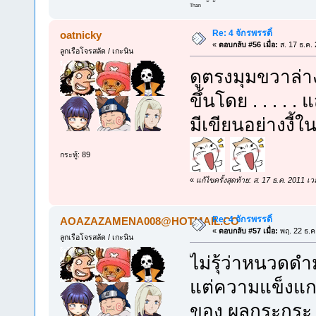
Than
Re: 4 จักรพรรดิ์
oatnicky
«
ตอบกลับ #56 เมื่อ:
ส. 17 ธ.ค.
ลูกเรือโจรสลัด / เกะนิน
ดูตรงมุมขวาล่า
ขึ้นโดย . . . . 
มีเขียนอย่างงี
กระทู้: 89
«
แก้ไขครั้งสุดท้าย: ส. 17 ธ.ค. 2011 
Re: 4 จักรพรรดิ์
AOAZAZAMENA008@HOTMAIL.CO
«
ตอบกลับ #57 เมื่อ:
พฤ. 22 ธ.ค
ลูกเรือโจรสลัด / เกะนิน
ไม่รุ้ว่าหนวดดำม
แต่ความแข็งแกร
ของ ผลกุระกุระ 