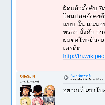
ผิดแล้วมั้งคับ 
โดนปลดยังคงต้
แบบ นั้น แน่นอ
หรอก มั่งคับ จา
ผมขอโทษด้วยล
เครดิต
http://th.
Re: 4 จักรพรรดิ์
OffeSpiN
«
ตอบกลับ #49 เมื่อ:
พ. 07 ธ.ค.
CP9 / นินจาแพทย์
อยากเห็นซาโบะด