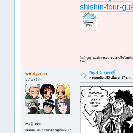
shishin-four-gu
จิตวิญญานแห่งสายลม ช่วยคนอื่นโดยไ
Than
Re: 4 จักรพรรดิ์
windyzero
«
ตอบกลับ #53 เมื่อ:
ส. 17 ธ.ค.
พลโท / โจนิน
กระทู้: 1942
จอมพลแห่ง(การพาออกสู่)ท้องทะเล