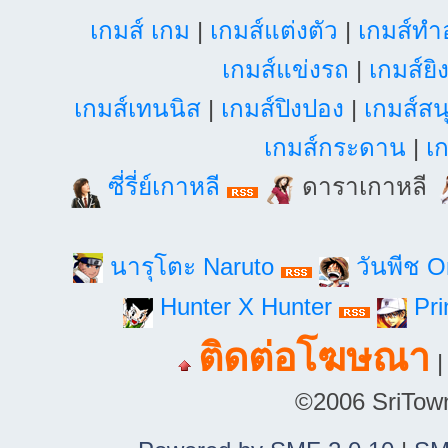
เกมส์ เกม
|
เกมส์แต่งตัว
|
เกมส์ท
เกมส์แข่งรถ
|
เกมส์ยิ
เกมส์เทนนิส
|
เกมส์ปิงปอง
|
เกมส์สน
เกมส์กระดาน
|
เก
ซี่รี่ย์เกาหลี
ดาราเกาหลี
นารุโตะ Naruto
วันพีช 
Hunter X Hunter
Pri
ติดต่อโฆษณา
©2006 SriTown.