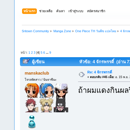
หน้าแรก
ช่วยเหลือ
ค้นหา
เข้าสู่ระบบ
สมัครสมาชิก
Sritown Community
»
Manga Zone
»
One Piece TH วันพีช แปลไทย
»
4 จักรพ
หน้า:
1
2
3
[
4
]
5
6
...
9
ผู้เขียน
หัวข้อ: 4 จักรพรรดิ์ (อ่าน 7
Re: 4 จักรพรรดิ์
manskaclub
«
ตอบกลับ #45 เมื่อ:
อ. 15 พ.ย.
โจรสลัดสาว / นินจาซึนะ
ถ้าผมแดงกินผลป