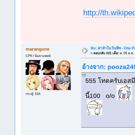
http://th.w
Re: ค่าหัวในวันพีซ - One 
marangone
«
ตอบกลับ #21 เมื่อ:
พ. 05 ต.ค.
CP9 / นินจาแพทย์
อ้างจาก: pooza249
555 โทดครับเอสมีค
กระทู้: 616
นี้100 o/o
อ