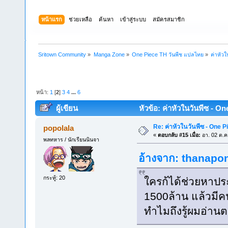
หน้าแรก
ช่วยเหลือ
ค้นหา
เข้าสู่ระบบ
สมัครสมาชิก
Sritown Community
»
Manga Zone
»
One Piece TH วันพีช แปลไทย
»
ค่าหัว
หน้า:
1
[
2
]
3
4
...
6
ผู้เขียน
หัวข้อ: ค่าหัวในวันพีซ - On
Re: ค่าหัวในวันพีซ - One 
popolala
«
ตอบกลับ #15 เมื่อ:
อา. 02 ต.ค
พลทหาร / นักเรียนนินจา
อ้างจาก: thanapon
กระทู้: 20
ใครก้ได้ช่วยหาประว
1500ล้าน แล้วมี
ทำไมถึงรู้ผมอ่าน