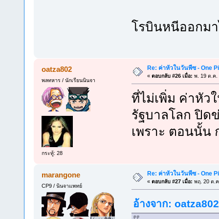
โรบินหนีออกมาได
Re: ค่าหัวในวันพีซ - One 
oatza802
«
ตอบกลับ #26 เมื่อ:
พ. 19 ต.ค.
พลทหาร / นักเรียนนินจา
ที่ไม่เพิ่ม ค่าห
รัฐบาลโลก ปิดข่
เพราะ ตอนนั้น 
กระทู้: 28
Re: ค่าหัวในวันพีซ - One 
marangone
«
ตอบกลับ #27 เมื่อ:
พฤ. 20 ต.ค
CP9 / นินจาแพทย์
อ้างจาก: oatza802 