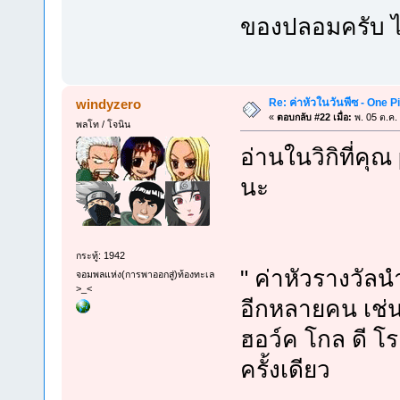
ของปลอมครับ ไ
Re: ค่าหัวในวันพีซ - One 
windyzero
«
ตอบกลับ #22 เมื่อ:
พ. 05 ต.ค.
พลโท / โจนิน
อ่านในวิกิที่ค
นะ
กระทู้: 1942
" ค่าหัวรางวัลน
จอมพลแห่ง(การพาออกสู่)ท้องทะเล
>_<
อีกหลายคน เช่
ฮอว์ค โกล ดี โรเ
ครั้งเดียว