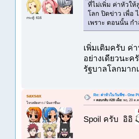
ที่ไม่เพิ่ม ค่าหัวใ
โลก ปิดข่าว เพื่อ
กระทู้: 616
เพราะ ตอนนั้น กำ
เพิ่มเติมครับ ค่า
อย่างเดียวนะครับ
รัฐบาลโลกมากแ
Re: ค่าหัวในวันพีซ - One 
saxsax
«
ตอบกลับ #28 เมื่อ:
พฤ. 20 ต.ค
โจรสลัดสาว / นินจาซึนะ
Spoil ครับ อิอิ