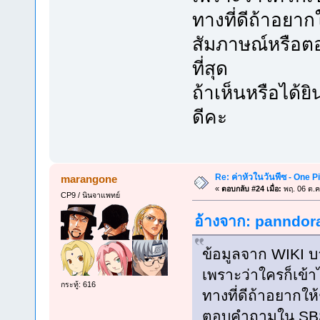
ทางที่ดีถ้าอยาก
สัมภาษณ์หรือต
ที่สุด
ถ้าเห็นหรือได้ยิ
ดีคะ
Re: ค่าหัวในวันพีซ - One 
marangone
«
ตอบกลับ #24 เมื่อ:
พฤ. 06 ต.ค
CP9 / นินจาแพทย์
อ้างจาก: panndora
ข้อมูลจาก WIKI บาง
เพราะว่าใครก็เข้า
กระทู้: 616
ทางที่ดีถ้าอยากให
ตอบคำถามใน SBS 