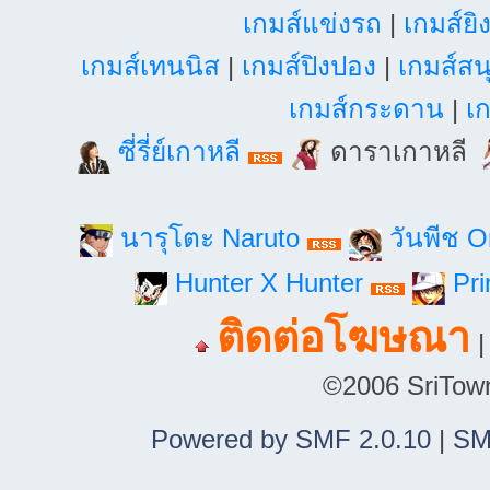
เกมส์แข่งรถ
|
เกมส์ยิ
เกมส์เทนนิส
|
เกมส์ปิงปอง
|
เกมส์สน
เกมส์กระดาน
|
เก
ซี่รี่ย์เกาหลี
ดาราเกาหลี
นารุโตะ Naruto
วันพีช 
Hunter X Hunter
Pri
ติดต่อโฆษณา
©2006 SriTown.
Powered by SMF 2.0.10
|
SM