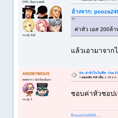
CP9 / นินจาแพทย์
อ้างจาก: pooza249
ค่าหัว เอส 200ล้า
กระทู้: 616
แล้วเอามาจากไห
Re: ค่าหัวในวันพีซ - One 
ANOMYMOUS
«
ตอบกลับ #18 เมื่อ:
อ. 04 ต.ค.
พลทหาร / นักเรียนนินจา
ชอบค่าหัวชอปเป
กระทู้: 5
ซื้อของออนไลน์ได้ที่นี่
.
.
.
.
.
.
.