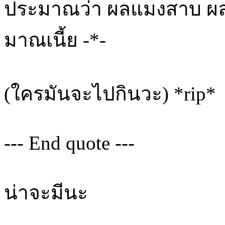
ประมาณว่า ผลแมงสาบ ผลแ
มาณเนี้ย -*-
(ใครมันจะไปกินวะ) *rip*
--- End quote ---
น่าจะมีนะ