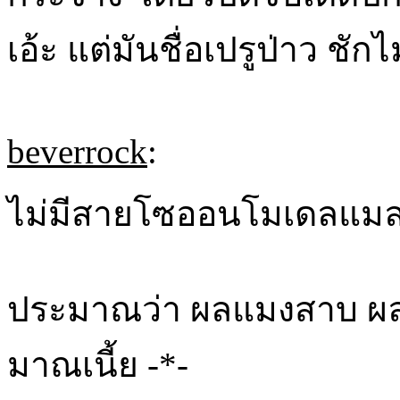
เอ้ะ แต่มันชื่อเปรูป่าว ชัก
beverrock
:
ไม่มีสายโซออนโมเดลแมล
ประมาณว่า ผลแมงสาบ ผลแ
มาณเนี้ย -*-