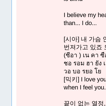
I believe my he
than... I do...
[시아] 내 가
번져가고 있죠
(ซีอา ) เน คา ซ
ชอ รอม ฮา ยัง 
วอ บอ รยอ โย
[믹키] I love you
when I feel you.
끝이 없는 열정