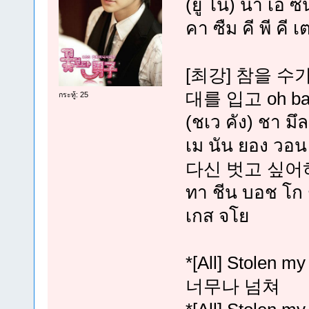
(ยู โน) นา เอ ซ
คา ซืม คี พี คี 
[최강] 참을 수
대를 입고 oh ba
กระทู้: 25
(ชเว คัง) ชา มึ
เม นัน ยอง วอน 
다신 벗고 싶어
ทา ชีน บอช โก ช
เกส จโย
*[All] Stolen
너무나 넘쳐