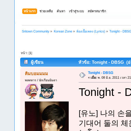
หน้าแรก
ช่วยเหลือ
ค้นหา
เข้าสู่ระบบ
สมัครสมาชิก
Sritown Community
»
Korean Zone
»
ห้องเนื้อเพลง (Lyrics)
»
Tonight - DBS
หน้า: [
1
]
ผู้เขียน
หัวข้อ: Tonight - DBSG (อ่า
Tonight - DBSG
คิมบอมมมม
«
เมื่อ:
พ. 08 มิ.ย. 2011 เวลา 21
พลทหาร / นักเรียนนินจา
Tonight -
[유노] 나의 손
기대어 둘의 체