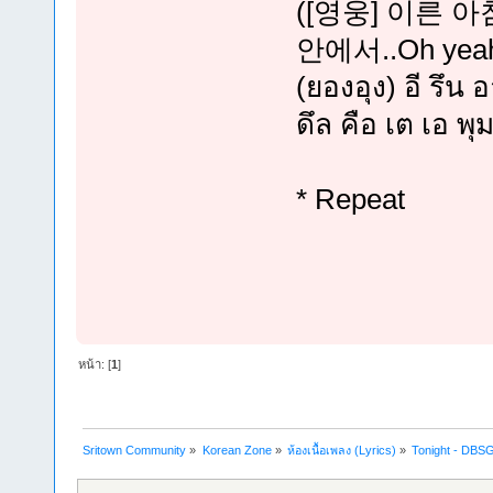
([영웅] 이른 
안에서..Oh yeah
(ยองอุง) อี รึน 
ดึล คือ เต เอ พุ
* Repeat
หน้า: [
1
]
Sritown Community
»
Korean Zone
»
ห้องเนื้อเพลง (Lyrics)
»
Tonight - DBS