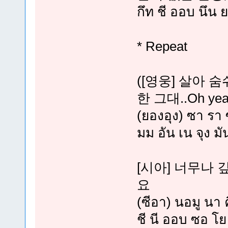
กึท ชี ออบ นึน 
* Repeat
([영웅] 살아 
한 그대..Oh yeah
(ยองอุง) ซา รา 
มม อัน เน จุง มั
[시아] 너무나 
요
(ซีอา) นอมู นา ค
ชี นี ออบ ซอ โย