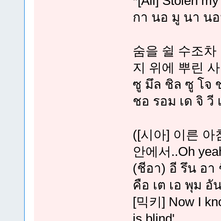
*[All] Stolen my
กา นอ มู นา น
숨을 쉴 수조차
지 위에 뿌린 사랑처
ซู มึล ชิล ซู โจ
ชอ รอม เด จิ วี 
([시아] 이른 
안에서..Oh yeah
(ชีอา) อี รึน อา
คือ เต เอ พุม อั
[믹키] Now I kno
is blind'