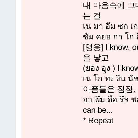
내 마음속에 그
는 걸
เน มา อึม ซก เก
ซัม คยอ กา โก 
[영웅] I know, 
을 낳고
(ยอง อุง ) I kno
เน โก ทง งึน นั
아픔들은 점점, 환희
อา พึม ดือ รึล 
can be...
* Repeat