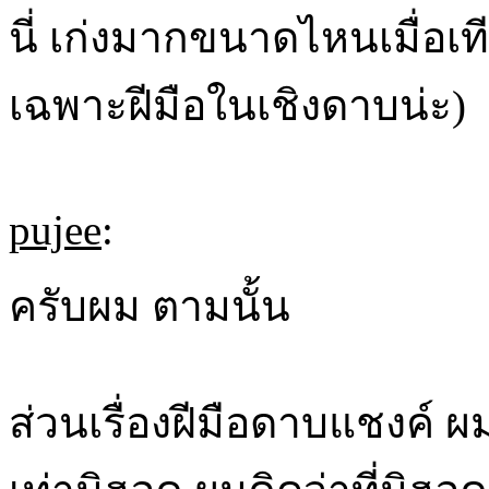
นี่ เก่งมากขนาดไหนเมื่อเท
เฉพาะฝีมือในเชิงดาบน่ะ)
pujee
:
ครับผม ตามนั้น
ส่วนเรื่องฝีมือดาบแชงค์ ผ