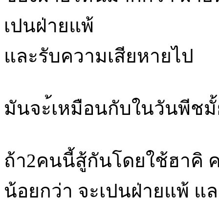
เปนฝ่ายแพ้
และรับความเสียหายไป
มันจะ้เหมือนกับในวันพีชมั้
ถ้า2คนนี้สู้กันโดยใช้ฮาคิ
น้อยกว่า จะเปนฝ่ายแพ้ แ