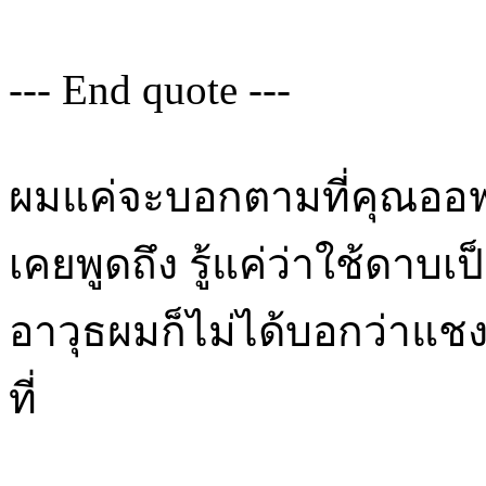
--- End quote ---
ผมแค่จะบอกตามที่คุณออฟพ
เคยพูดถึง รู้แค่ว่าใช้ดาบเป
อาวุธผมก็ไม่ได้บอกว่าแช
ที่