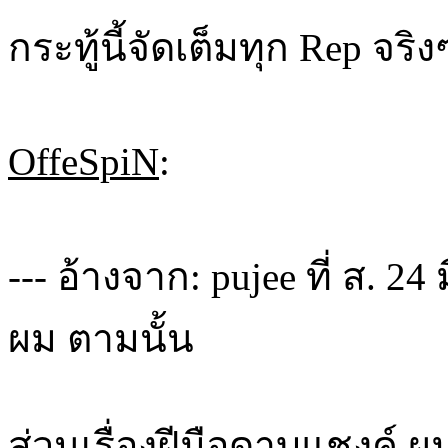
กระทู้นี้จัดเต็มทุก Rep จริง
OffeSpiN
:
--- อ้างจาก: pujee ที่ ส. 24
ผม ตามนั้น
ส่วนเรื่องฝีมือดาบแชงค์ ผ