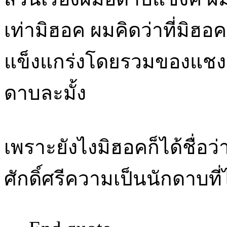
เท่ามิฮอค ผมคิดว่าที่มิฮ
แข็งแกร่งโดยรวมของแชงค์
ดาบละมั้ง
เพราะยังไงมิฮอคก็ได้ชื่อว่
ศักดิ์ศรีความเป็นนักดาบที่