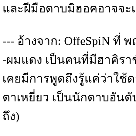
และฝีมือดาบมิฮอคอาจจะเห
--- อ้างจาก: OffeSpiN ที่ พ
-ผมแดง เป็นคนที่มีฮาคิราช
เคยมีการพูดถึงรู้แค่ว่าใช้
ตาเหยี่ยว เป็นนักดาบอันดั
ถึง)