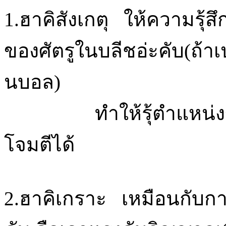
1.ฮาคิสังเกตุ ให้ความรุ
ของศัตรูในบลีชอ่ะคับ(ถ้าเ
นบอล)
ทำให้รุ้ตำแหน่งของ
โจมตีได้
2.ฮาคิเกราะ เหมือนกับก