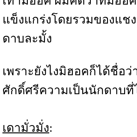
เท่ามิฮอค ผมคิดว่าที่มิฮ
แข็งแกร่งโดยรวมของแชงค์
ดาบละมั้ง
เพราะยังไงมิฮอคก็ได้ชื่อว่
ศักดิ์ศรีความเป็นนักดาบที่
เดามั่วมั่ง
: