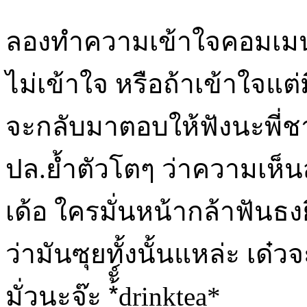
ลองทำความเข้าใจคอมเมนท์
ไม่เข้าใจ หรือถ้าเข้าใจแต
จะกลับมาตอบให้ฟังนะพี่ช
ปล.ย้ำตัวโตๆ ว่าความเห็นส
เด้อ ใครมั่นหน้ากล้าฟันธง
ว่ามันซุยทั้งนั้นแหล่ะ เด๋ว
มั่วนะจ๊ะ *้ั์drinktea*