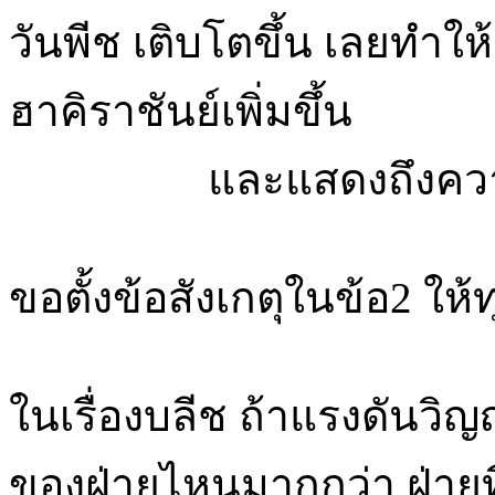
วันพีช เติบโตขึ้น เลยทำ
ฮาคิราชันย์เพิ่มขึ้น
และแสดงถึงความแข็
ขอตั้งข้อสังเกตุในข้อ2 ให
ในเรื่องบลีช ถ้าแรงดันว
ของฝ่ายไหนมากกว่า ฝ่ายท