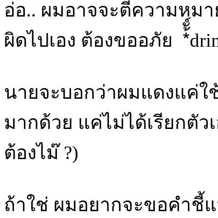
อ่อ.. ผมอาจจะตีความหมาย
ผิดไปเอง ต้องขออภัย *้ั์dri
นายจะบอกว่าผมแดงแค่ใช้
มากด้วย แค่ไม่ได้เรียกตั
ต้องไม๊ ?)
ถ้าใช่ ผมอยากจะขอคำชี้แน