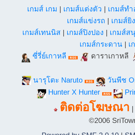
เกมส์ เกม
|
เกมส์แต่งตัว
|
เกมส์ท
เกมส์แข่งรถ
|
เกมส์ยิ
เกมส์เทนนิส
|
เกมส์ปิงปอง
|
เกมส์สน
เกมส์กระดาน
|
เก
ซี่รี่ย์เกาหลี
ดาราเกาหลี
นารุโตะ Naruto
วันพีช 
Hunter X Hunter
Pri
ติดต่อโฆษณา
©2006 SriTown.