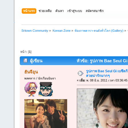
หน้าแรก
ช่วยเหลือ
ค้นหา
เข้าสู่ระบบ
สมัครสมาชิก
Sritown Community
»
Korean Zone
»
ห้องภาพดารา-คนดังทั่วโลก (Gallery)
»
หน้า: [
1
]
ผู้เขียน
หัวข้อ: รูปภาพ Bae Seul Gi 
รูปภาพ Bae Seul Gi เบซึลก
ฮันจีอุน
สวยน่ารักมากๆ
พลทหาร / นักเรียนนินจา
«
เมื่อ:
พ. 08 มิ.ย. 2011 เวลา 03:36:45