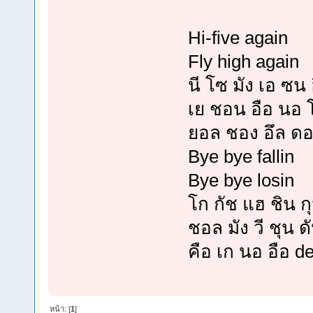
Hi-five again
Fly high again
นี โซ มัง เอ ซน
เย ชอน อือ นอ โ
ยอล ชอง อึล ดอน
Bye bye fallin
Bye bye losin
โก กัช แฮ ชิน 
ชอล มัง วี ชุน ด
คือ เก นอ อือ de
หน้า: [
1
]