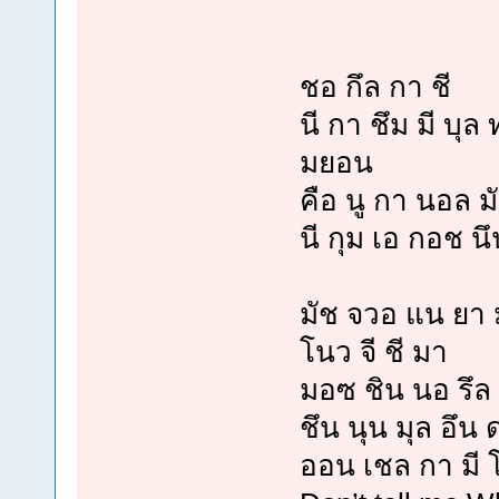
ชอ กึล กา ชี
นี กา ชึม มี บุ
มยอน
คือ นู กา นอล 
นี กุม เอ กอช น
มัช จวอ แน ยา ม
โนว จี ชี มา
มอซ ชิน นอ รึล 
ชึน นุน มุล อึน
ออน เชล กา มี 