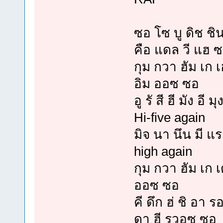
ซอ โซ บู ดิช ชิน
คือ แดล วี แฮ ซ
กุม กวา ฮัม เก 
อิม ออซ ซอ
อู รั สี ฮี มัง อี 
Hi-five again
มิจ นา นึน มี แร
high again
กุม กวา ฮัม เก 
ออซ ซอ
คี ดึก ฮ่ ชิ อา
ดา ฮี รวอซ ซอ