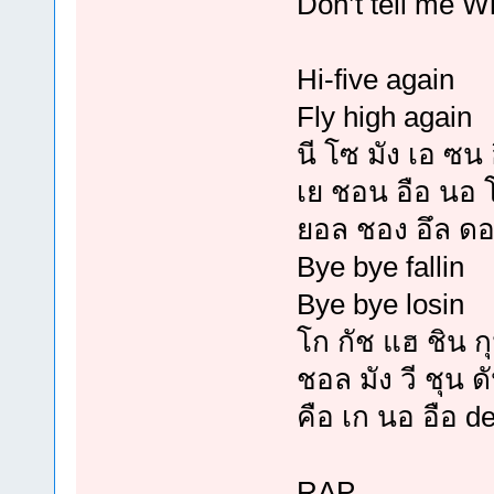
Don’t tell me W
Hi-five again
Fly high again
นี โซ มัง เอ ซน
เย ชอน อือ นอ โ
ยอล ชอง อึล ดอน
Bye bye fallin
Bye bye losin
โก กัช แฮ ชิน 
ชอล มัง วี ชุน ด
คือ เก นอ อือ de
RAP