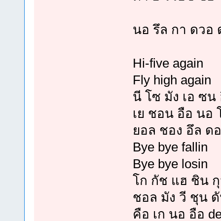
นอ รึล กา ดวอ 
Hi-five again
Fly high again
นี โซ มัง เอ ซน
เย ชอน อือ นอ โ
ยอล ชอง อึล ดอน
Bye bye fallin
Bye bye losin
โก กัช แฮ ชิน 
ชอล มัง วี ชุน ด
คือ เก นอ อือ de