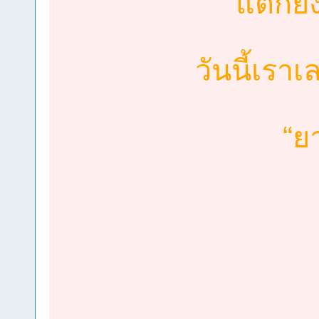
แต่ก็ย
วันนี้เร
“ย