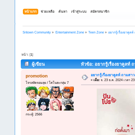
หน้าแรก
ช่วยเหลือ
ค้นหา
เข้าสู่ระบบ
สมัครสมาชิก
Sritown Community
»
Entertainment Zone
»
Teen Zone
»
อยากรู้เรื่องยาคูล
หน้า: [
1
]
ผู้เขียน
หัวข้อ: อยากรู้เรื่องยาคูลท์
อยากรู้เรื่องยาคูลท์ ถามสาว
promotion
«
เมื่อ:
จ. 23 ธ.ค. 2024 เวลา 23
โจรสลัดจอมลุย / โคโนฮะกลุ่ม 7
กระทู้: 2566