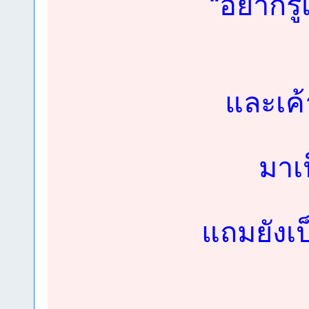
“อยากรู
และเค้
มาเ
แถมยังเป