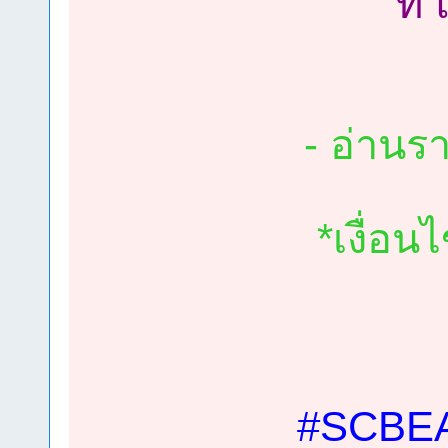
ที
- อ่านรา
*เงื่อ
#SCBE