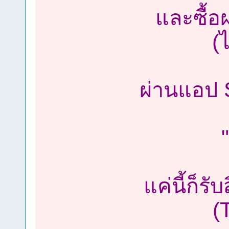
และซื้อ
(ไ
ผ่านแอป 
แค่นี้ก็ร
(