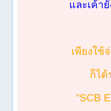
และเค้ายั
เพียงใช
ก็ได
“SCB E