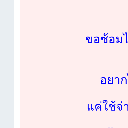
ขอซ้อมไว้
อยากไ
แค่ใช้