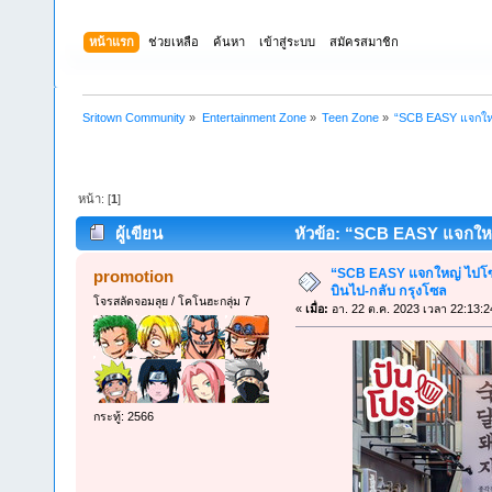
หน้าแรก
ช่วยเหลือ
ค้นหา
เข้าสู่ระบบ
สมัครสมาชิก
Sritown Community
»
Entertainment Zone
»
Teen Zone
»
“SCB EASY แจกใหญ่ 
หน้า: [
1
]
ผู้เขียน
หัวข้อ: “SCB EASY แจกใหญ่ ไ
“SCB EASY แจกใหญ่ ไปโซล” ร
promotion
บินไป-กลับ กรุงโซล
โจรสลัดจอมลุย / โคโนฮะกลุ่ม 7
«
เมื่อ:
อา. 22 ต.ค. 2023 เวลา 22:13:2
กระทู้: 2566