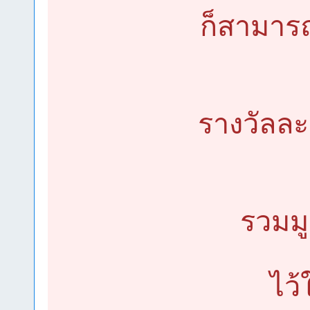
ก็สามาร
รางวัลล
รวมมู
ไว้