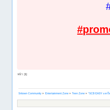
#
prom
หน้า: [
1
]
Sritown Community
»
Entertainment Zone
»
Teen Zone
»
“SCB EASY แจกใหญ่ 