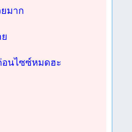
สวยมาก
าย
บไปก่อนไซซ์หมดฮะ