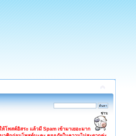
ข่าว:
ิดให้โพสต์อิสระ แล้วมี Spam เข้ามาเยอะมาก
ครสมาชิกก่อนโพสต์นะคะ ขออภัยในความไม่สะดวกค่ะ