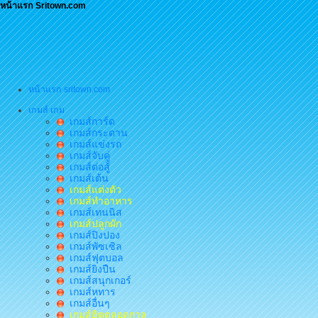
หน้าแรก Sritown.com
หน้าแรก sritown.com
เกมส์ เกม
เกมส์การ์ด
เกมส์กระดาน
เกมส์แข่งรถ
เกมส์จับคู่
เกมส์ต่อสู้
เกมส์เต้น
เกมส์แต่งตัว
เกมส์ทำอาหาร
เกมส์เทนนิส
เกมส์ปลูกผัก
เกมส์ปิงปอง
เกมส์พัซเซิล
เกมส์ฟุตบอล
เกมส์ยิงปืน
เกมส์สนุกเกอร์
เกมส์หทาร
เกมส์อื่นๆ
เกมส์ฮิตตลอดกาล