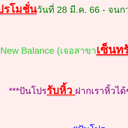
ปรโมชั่น
วันที่ 28 มี.ค. 66 - จน
เซ็นทร
ี่ New Balance (เจอสาขา
รับหิ้ว
***ปันโปร
ฝากเราหิ้วได้