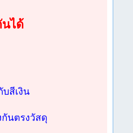
ันได้
ับสีเงิน
งกันตรงวัสดุ