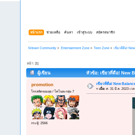
หน้าแรก
ช่วยเหลือ
ค้นหา
เข้าสู่ระบบ
สมัครสมาชิก
Sritown Community
»
Entertainment Zone
»
Teen Zone
»
เขียวที่ดือ! Ne
หน้า: [
1
]
ผู้เขียน
หัวข้อ: เขียวที่ดือ! New 
เขียวที่ดือ! New Balanc
promotion
«
เมื่อ:
ศ. 31 มี.ค. 2023 เวล
โจรสลัดจอมลุย / โคโนฮะกลุ่ม 7
กระทู้: 2566