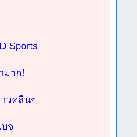
JD Sports
ักมาก!
ก็ขาวคลีนๆ
เบจ