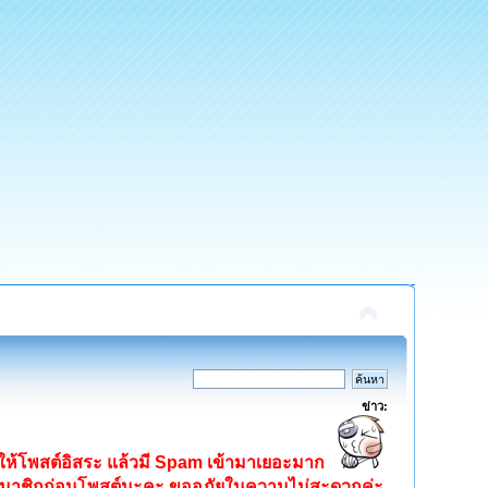
ข่าว:
ิดให้โพสต์อิสระ แล้วมี Spam เข้ามาเยอะมาก
ครสมาชิกก่อนโพสต์นะคะ ขออภัยในความไม่สะดวกค่ะ