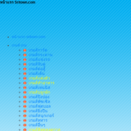
หน้าแรก Sritown.com
หน้าแรก sritown.com
เกมส์ เกม
เกมส์การ์ด
เกมส์กระดาน
เกมส์แข่งรถ
เกมส์จับคู่
เกมส์ต่อสู้
เกมส์เต้น
เกมส์แต่งตัว
เกมส์ทำอาหาร
เกมส์เทนนิส
เกมส์ปลูกผัก
เกมส์ปิงปอง
เกมส์พัซเซิล
เกมส์ฟุตบอล
เกมส์ยิงปืน
เกมส์สนุกเกอร์
เกมส์หทาร
เกมส์อื่นๆ
เกมส์ฮิตตลอดกาล