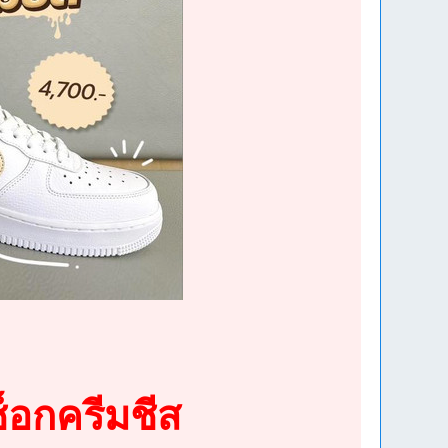
กช็อกครีมชีส