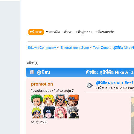
หน้าแรก
ช่วยเหลือ
ค้นหา
เข้าสู่ระบบ
สมัครสมาชิก
Sritown Community
»
Entertainment Zone
»
Teen Zone
»
คู่สีที่ดือ Nike
หน้า: [
1
]
ผู้เขียน
หัวข้อ: คู่สีที่ดือ Nike AF
คู่สีที่ดือ Nike AF1 สีดา
promotion
«
เมื่อ:
อ. 14 ก.พ. 2023 เวล
โจรสลัดจอมลุย / โคโนฮะกลุ่ม 7
กระทู้: 2566