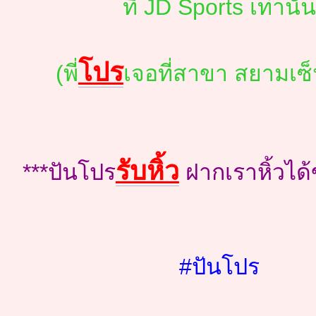
ที่ JD Sports เท่านั้
โปร
(พี่
เจอที่สาขา สยามเซ็
รับหิ้ว
***ปันโปร
ฝากเราหิ้วได้
#ปันโปร