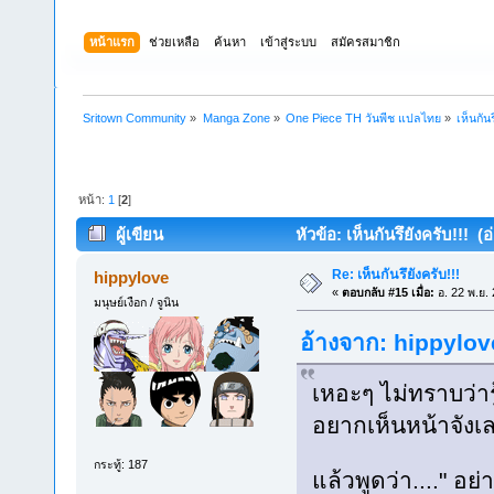
หน้าแรก
ช่วยเหลือ
ค้นหา
เข้าสู่ระบบ
สมัครสมาชิก
Sritown Community
»
Manga Zone
»
One Piece TH วันพีช แปลไทย
»
เห็นกันร
หน้า:
1
[
2
]
ผู้เขียน
หัวข้อ: เห็นกันรึยังครับ!!! (อ
Re: เห็นกันรึยังครับ!!!
hippylove
«
ตอบกลับ #15 เมื่อ:
อ. 22 พ.ย.
มนุษย์เงือก / จูนิน
อ้างจาก: hippylove
เหอะๆ ไม่ทราบว่ารู
อยากเห็นหน้าจัง
กระทู้: 187
แล้วพูดว่า...." อ