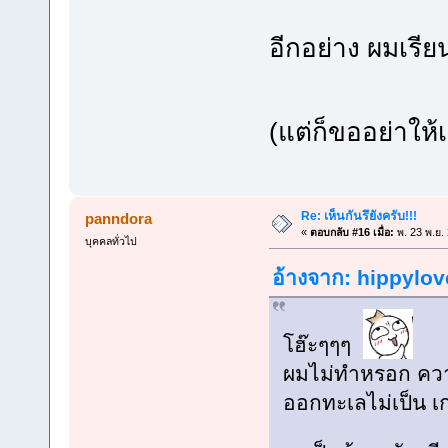
อีกอย่าง ผมเรีย
(แต่ก็ขออย่าให
Re: เห็นกันรึยังครับ!!!
panndora
«
ตอบกลับ #16 เมื่อ:
พ. 23 พ.ย.
บุคคลทั่วไป
อ้างจาก: hippylove
โฮ๊ะๆๆๆ
ผมไม่ทำหรอก ความจ
ออกทะเลไม่เป็น เ