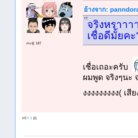
อ้างจาก: panndora 
จริงหราาา
เชื่อดีมั้ยค
กระทู้: 187
เชื่อเถอะครับ
ผมพูด จริงๆนะ 
งงงงงงงงง( เสีย
หน้า:
1
[
2
]