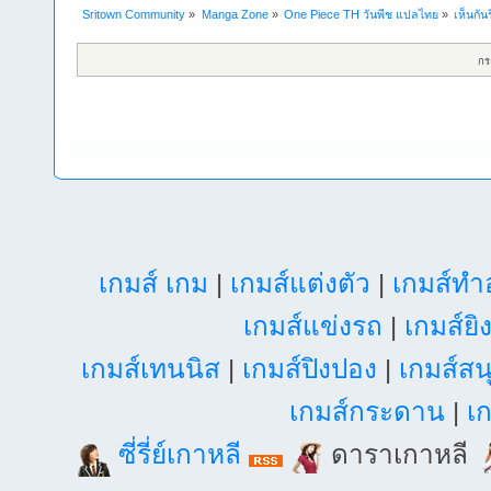
Sritown Community
»
Manga Zone
»
One Piece TH วันพีช แปลไทย
»
เห็นกันร
กร
เกมส์ เกม
|
เกมส์แต่งตัว
|
เกมส์ท
เกมส์แข่งรถ
|
เกมส์ยิ
เกมส์เทนนิส
|
เกมส์ปิงปอง
|
เกมส์สน
เกมส์กระดาน
|
เก
ซี่รี่ย์เกาหลี
ดาราเกาหลี