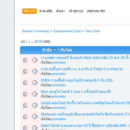
หน้าแรก
ช่วยเหลือ
ค้นหา
เข้าสู่ระบบ
สมัครสมาชิก
Sritown Community
»
Entertainment Zone
»
Teen Zone
หน้า:
1
...
98
99
[
100
]
หัวข้อ
/
เริ่มโดย
งานเทศกาลดนตรี นั่งเล่น6 เปิดขายบัตรเพิ่ม 23 พ.ค. 65 นี้ ต
เริ่มโดย
promotion
กกพ.จ่อขึ้นค่าเอฟที ก.ย.-ธ.ค.65 ค่าไฟพุ่ง 5 บาท/หน่วย
เริ่มโดย
promotion
ZARA รวมเสื้อผ้าหนุ่มโอปป้าลดทุกตัว! เริ่ม 250.-
เริ่มโดย
promotion
Vans ทุกคู่ในโพสต์ 1 แถม 1 ครั้งสุดท้ายของปี!
เริ่มโดย
promotion
Uniqlo คอลใหม่! มิกกี้ลายวินเทจ แมทช์ชุดไหนก็เจ๋งแจ๋ว 59
เริ่มโดย
promotion
Starbucks แชร์เมนูลับช็อกเฮเซลนัทไซรัป ฟีลกินเฟอร์เรโร่ป
เริ่มโดย
promotion
Safari World ฉลองครบรอบ 33 ปี ซื้อบัตรรายปีเหลือ 999.- (