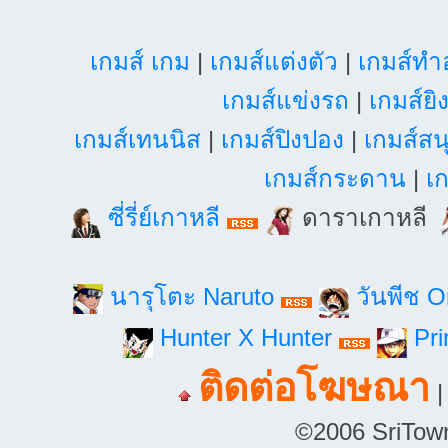
เกมส์ เกม
|
เกมส์แต่งตัว
|
เกมส์ท
เกมส์แข่งรถ
|
เกมส์ยิ
เกมส์เทนนิส
|
เกมส์ปิงปอง
|
เกมส์สน
เกมส์กระดาน
|
เก
ซี่รี่ย์เกาหลี
ดาราเกาหลี
นารุโตะ Naruto
วันพีช 
Hunter X Hunter
Pri
ติดต่อโฆษณา
©2006 SriTown.