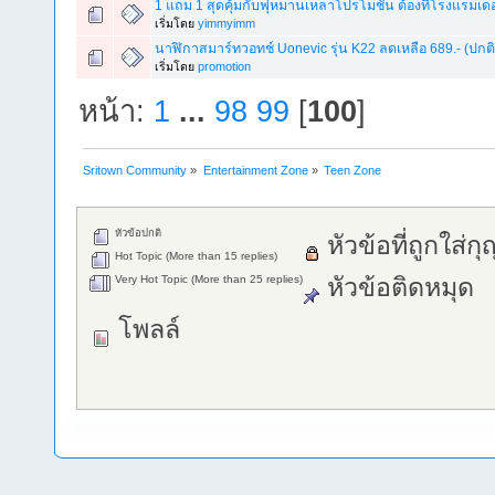
1 แถม 1 สุดคุ้มกับฟุหมานเหลาโปรโมชั่น ต้องที่โรงแรมเดอ
เริ่มโดย
yimmyimm
นาฬิกาสมาร์ทวอทช์ Uonevic รุ่น K22 ลดเหลือ 689.- (ปกติ 
เริ่มโดย
promotion
หน้า:
1
...
98
99
[
100
]
Sritown Community
»
Entertainment Zone
»
Teen Zone
หัวข้อปกติ
หัวข้อที่ถูกใส่ก
Hot Topic (More than 15 replies)
Very Hot Topic (More than 25 replies)
หัวข้อติดหมุด
โพลล์