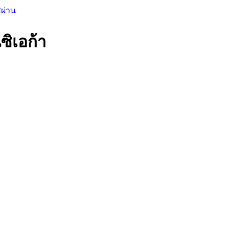
สผ่าน
นซิเอก้า