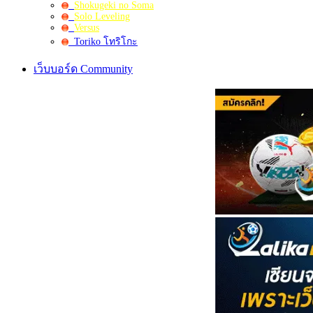
Shokugeki no Soma
Solo Leveling
Versus
Toriko โทริโกะ
เว็บบอร์ด Community