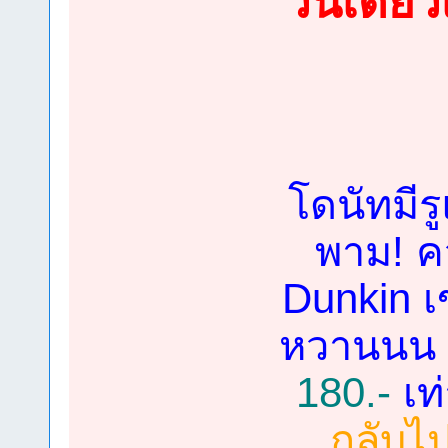
วันเดียว
โดนัทมีร
พาม! ค
Dunkin เ
หวานน
180.-
เท่
กลับไ