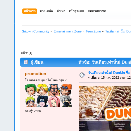
หน้าแรก
ช่วยเหลือ
ค้นหา
เข้าสู่ระบบ
สมัครสมาชิก
Sritown Community
»
Entertainment Zone
»
Teen Zone
»
วันเดียวเท่านั้น! Du
หน้า: [
1
]
ผู้เขียน
หัวข้อ: วันเดียวเท่านั้น! Dunk
วันเดียวเท่านั้น! Dunkin ซื้อ
promotion
«
เมื่อ:
อ. 15 ก.พ. 2022 เวลา 12
โจรสลัดจอมลุย / โคโนฮะกลุ่ม 7
กระทู้: 2566