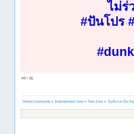
ไม่ร่
#ปันโปร 
#dunk
หน้า: [
1
]
Sritown Community
»
Entertainment Zone
»
Teen Zone
»
วันเดียวเท่านั้น! Du