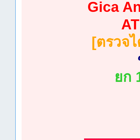
Gica An
AT
[ตรวจได
ยก 