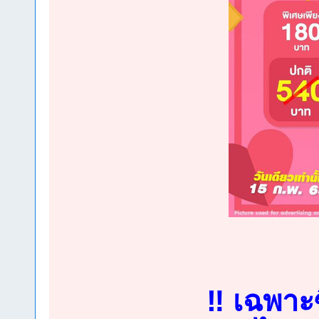
‼️ เฉพาะซ