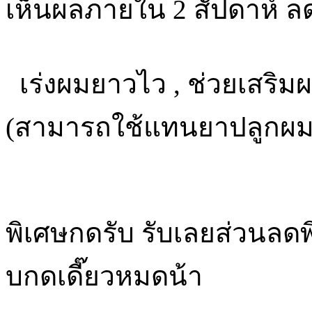
เห็นผลภายใน 2 สัปดาห์ ล
เร่งผมยาวไว , ช่วยเสริมผ
(สามารถใช้แทนยาปลูกผมไ
พิเศษกดรับ รับเลยส่วนลดพิ
บกดเดี๊ยวหมดน้า