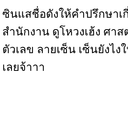
ซินแสชื่อดังให้คำปรึกษาเกี่
สำนักงาน ดูโหวงเฮ้ง ศาส
ตัวเลข ลายเซ็น เซ็นยังไงให
เลยจ้าาา