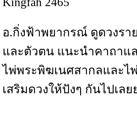
Kingfah 2465
อ.กิ่งฟ้าพยากรณ์ ดูดวงรา
และตัวตน แนะนำคาถาและ
ไพ่พระพิฆเนศสากลและไพ่ท
เสริมดวงให้ปังๆ กันไปเลย