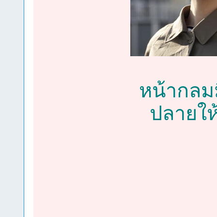
หน้ากลมม
ปลายให