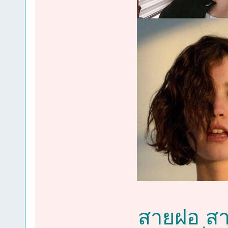
สายฝอ สา