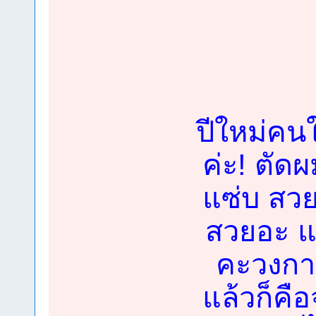
ปีใหม่คน
ค่ะ! ตัด
แซ่บ สวย
สวยอะ แต
คะวงการ
แล้วก็คื