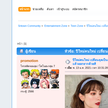
หน้าแรก
ช่วยเหลือ
ค้นหา
เข้าสู่ระบบ
สมัครสมาชิก
Sritown Community
»
Entertainment Zone
»
Teen Zone
»
ปีใหม่คนใหม่ เปลี่
หน้า: [
1
]
ผู้เขียน
หัวข้อ: ปีใหม่คนใหม่ เปลี่ยน
ปีใหม่คนใหม่ เปลี่ยนลุคเป็น
promotion
แล้วออกยากด้วยสิ
โจรสลัดจอมลุย / โคโนฮะกลุ่ม 7
«
เมื่อ:
พ. 13 ม.ค. 2021 เวลา 10:31:28
กระทู้: 2566