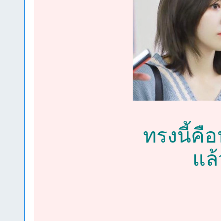
ทรงนี้คื
แล