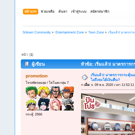
หน้าแรก
ช่วยเหลือ
ค้นหา
เข้าสู่ระบบ
สมัครสมาชิก
Sritown Community
»
Entertainment Zone
»
Teen Zone
»
เริ่มแล้ว! มาตรการก
หน้า: [
1
]
ผู้เขียน
หัวข้อ: เริ่มแล้ว! มาตรการกร
เริ่มแล้ว! มาตรการกระตุ้นเศ
promotion
ไงถึงจะได้เงินคืน?
โจรสลัดจอมลุย / โคโนฮะกลุ่ม 7
«
เมื่อ:
จ. 09 พ.ย. 2020 เวลา 11:52:11
กระทู้: 2566