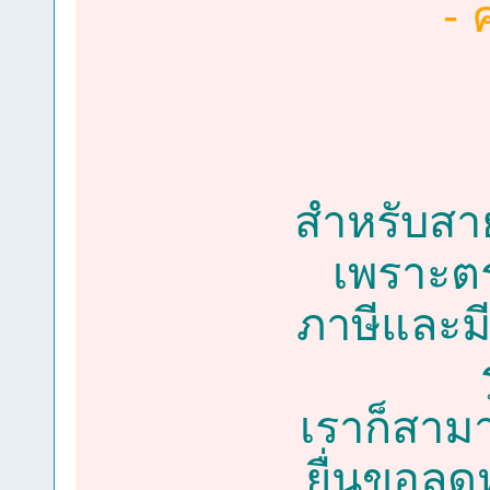
- 
สำหรับสา
เพราะตร
ภาษีและม
เราก็สาม
ยื่นขอลดห