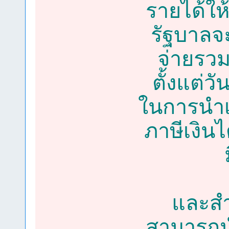
รายได้ให
รัฐบาลจะใ
จ่ายรวม
ตั้งแต่วั
ในการนำเ
ภาษีเงินไ
และสำห
สามารถน