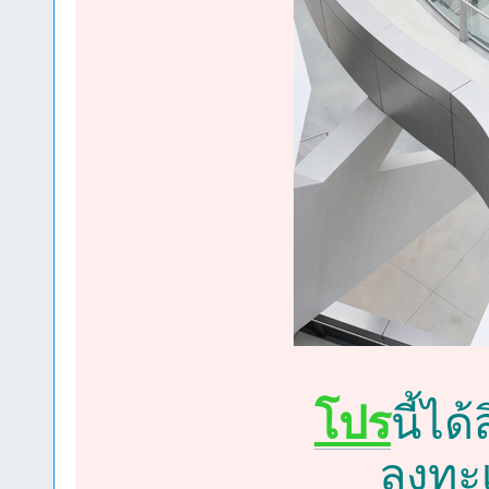
โปร
นี้ได
ลงทะเ