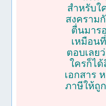
สำหรับใค
สงครามกั
ตื่นมารอ
เหมือนที
ตอบเลยว่า
ใครก็ได้ส
เอกสาร ห
ภาษีให้ถู