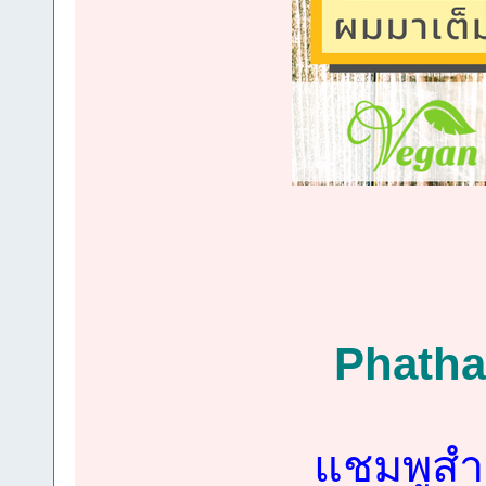
Phatha
แชมพูสำ