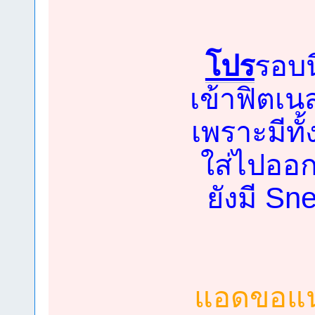
โปร
รอบน
เข้าฟิตเ
เพราะมีทั้
ใส่ไปออก
ยังมี Sn
แอดขอแนะ