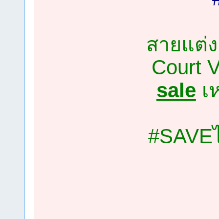
สายแต่งต
Court 
sale
เห
#SAVEไป