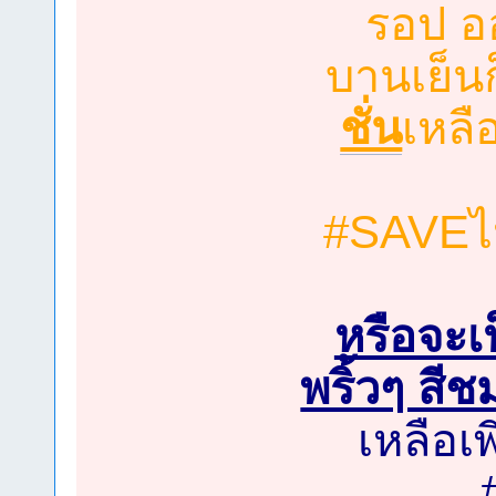
รอป อ
บานเย็นก
ชั่น
เหลื
#SAVEไป
หรือจะเ
พริ้วๆ สี
เหลือเพ