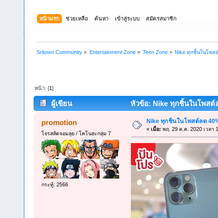
หน้าแรก
ช่วยเหลือ
ค้นหา
เข้าสู่ระบบ
สมัครสมาชิก
Sritown Community
»
Entertainment Zone
»
Teen Zone
»
Nike ทุกชิ้นในโพส
หน้า: [
1
]
ผู้เขียน
หัวข้อ: Nike ทุกชิ้นในโพสต์
Nike ทุกชิ้นในโพสต์ลด 40
promotion
«
เมื่อ:
พฤ. 29 ต.ค. 2020 เวลา 
โจรสลัดจอมลุย / โคโนฮะกลุ่ม 7
กระทู้: 2566