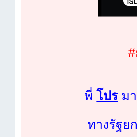
#
พี่
โปร
มา
ทางรัฐยก