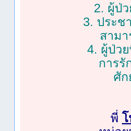
2. ผู้ป
3. ประชา
สามาร
4. ผู้ป่ว
การรั
ศั
พี่
โ