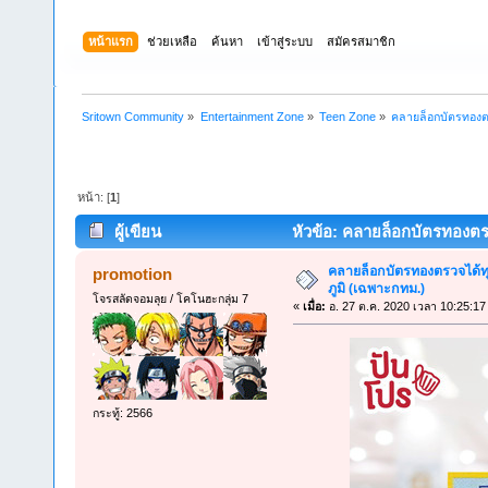
หน้าแรก
ช่วยเหลือ
ค้นหา
เข้าสู่ระบบ
สมัครสมาชิก
Sritown Community
»
Entertainment Zone
»
Teen Zone
»
คลายล็อกบัตรทองต
หน้า: [
1
]
ผู้เขียน
หัวข้อ: คลายล็อกบัตรทองตรว
คลายล็อกบัตรทองตรวจได้ท
promotion
ภูมิ (เฉพาะกทม.)
โจรสลัดจอมลุย / โคโนฮะกลุ่ม 7
«
เมื่อ:
อ. 27 ต.ค. 2020 เวลา 10:25:17
กระทู้: 2566