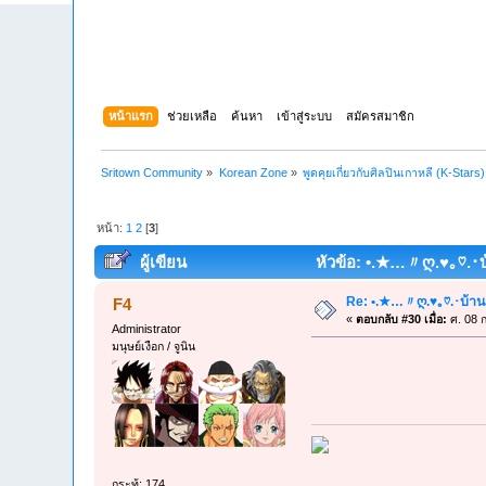
หน้าแรก
ช่วยเหลือ
ค้นหา
เข้าสู่ระบบ
สมัครสมาชิก
Sritown Community
»
Korean Zone
»
พูดคุยเกี่ยวกับศิลปินเกาหลี (K-Stars)
หน้า:
1
2
[
3
]
ผู้เขียน
หัวข้อ: •.★…〃ღ.♥｡♡.･บ
Re: •.★…〃ღ.♥｡♡.･บ้าน
F4
«
ตอบกลับ #30 เมื่อ:
ศ. 08 ก
Administrator
มนุษย์เงือก / จูนิน
กระทู้: 174