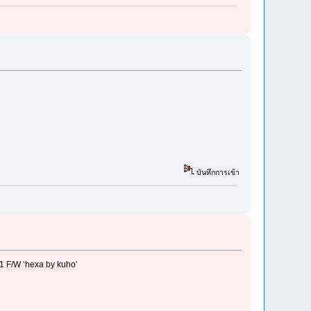
บันทึกการเข้า
1 F/W ‘hexa by kuho’