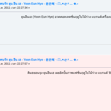
คนรัก ยุน อึน เฮ - Yoon Eun Hye - 윤은혜 ･.♡｡♥.ღ〃… ★.•
.ค. 2011 เวลา 22:27:34 »
ยุนอึนเฮ (Yoon Eun Hye) อวดคอลเลคชั่นฤดูใบไม้ร่วง แบรนด์เครื่อง
คนรัก ยุน อึน เฮ - Yoon Eun Hye - 윤은혜 ･.♡｡♥.ღ〃… ★.•
.ค. 2011 เวลา 22:27:57 »
คิมฮยอนจุง-ยุนอึนเฮ เผยอัลบั้มภาพแฟชั่นฤดูใบไม้ร่วง แบรนด์ '