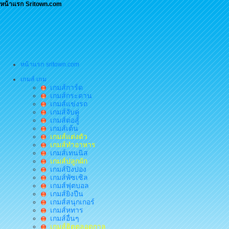
หน้าแรก Sritown.com
หน้าแรก sritown.com
เกมส์ เกม
เกมส์การ์ด
เกมส์กระดาน
เกมส์แข่งรถ
เกมส์จับคู่
เกมส์ต่อสู้
เกมส์เต้น
เกมส์แต่งตัว
เกมส์ทำอาหาร
เกมส์เทนนิส
เกมส์ปลูกผัก
เกมส์ปิงปอง
เกมส์พัซเซิล
เกมส์ฟุตบอล
เกมส์ยิงปืน
เกมส์สนุกเกอร์
เกมส์หทาร
เกมส์อื่นๆ
เกมส์ฮิตตลอดกาล