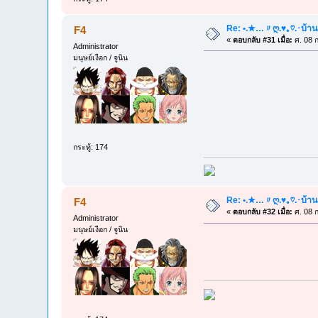
Re: •.★…〃ღ.♥｡♡.･บ้าน
F4
«
ตอบกลับ #31 เมื่อ:
ศ. 08 ก
Administrator
มนุษย์เงือก / จูนิน
กระทู้: 174
Re: •.★…〃ღ.♥｡♡.･บ้าน
F4
«
ตอบกลับ #32 เมื่อ:
ศ. 08 ก
Administrator
มนุษย์เงือก / จูนิน