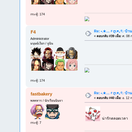
กระทู้: 174
Re: •.★…〃ღ.♥｡♡.･บ้าน
F4
«
ตอบกลับ #39 เมื่อ:
ศ. 08 ก
Administrator
มนุษย์เงือก / จูนิน
กระทู้: 174
Re: •.★…〃ღ.♥｡♡.･บ้าน
fastbakery
«
ตอบกลับ #40 เมื่อ:
อ. 12 ก
พลทหาร / นักเรียนนินจา
น่ารักตลอดเวลา
กระทู้: 7