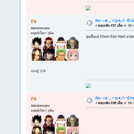
Re: •.★…〃ღ.♥｡♡.･บ้าน
F4
«
ตอบกลับ #37 เมื่อ:
ศ. 08 ก
Administrator
มนุษย์เงือก / จูนิน
ยุนอึนเฮ (Yoon Eun Hye) อว
กระทู้: 174
Re: •.★…〃ღ.♥｡♡.･บ้าน
F4
«
ตอบกลับ #38 เมื่อ:
ศ. 08 ก
Administrator
มนุษย์เงือก / จูนิน