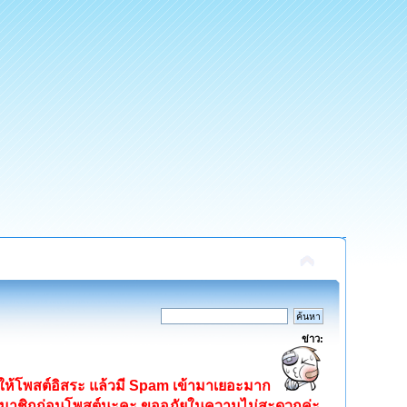
ข่าว:
ิดให้โพสต์อิสระ แล้วมี Spam เข้ามาเยอะมาก
ครสมาชิกก่อนโพสต์นะคะ ขออภัยในความไม่สะดวกค่ะ