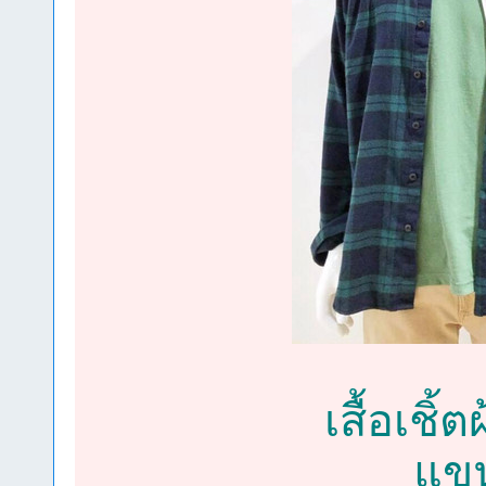
เสื้อเช
แขน