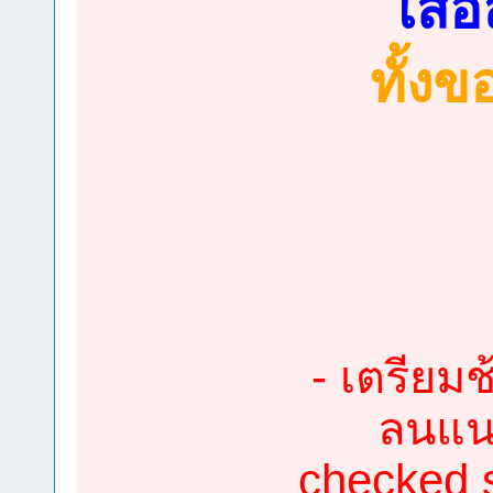
เสื
ทั้งข
- เตรียมช
ลนแน
checked s