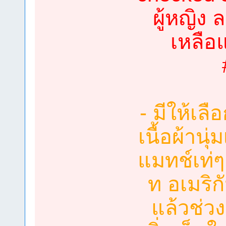
ผู้หญิง
เหลือแ
- มีให้เ
เนื้อผ้านุ
แมทช์เท่ๆ 
ท อเมริก
แล้วช่ว