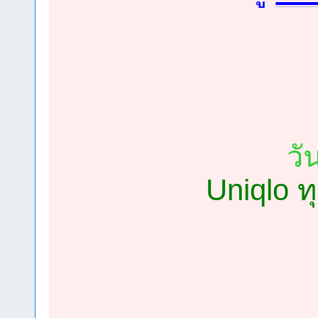
วั
Uniqlo 