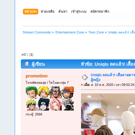
หน้าแรก
ช่วยเหลือ
ค้นหา
เข้าสู่ระบบ
สมัครสมาชิก
Sritown Community
»
Entertainment Zone
»
Teen Zone
»
Uniqlo ลดแล้ว! เสื
หน้า: [
1
]
ผู้เขียน
หัวข้อ: Uniqlo ลดแล้ว! เสื้อ
Uniqlo ลดแล้ว! เสื้อลายตาร
promotion
ผู้หญิง
โจรสลัดจอมลุย / โคโนฮะกลุ่ม 7
«
เมื่อ:
ส. 10 ต.ค. 2020 เวลา 09:02:24
กระทู้: 2566