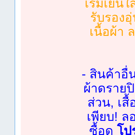
เริ่มเย็นใ
รับรองอ
เนื้อผ้า 
- สินค้าอื
ผ้าดรายป
ส่วน, เสื
เพียบ! ล
ซื้อดู
โปร