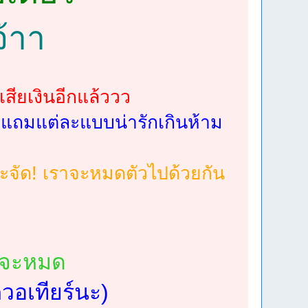
จ้าา
สียเงินอีกแล้ววว
 แถมแต่ละแบบน่ารักเกินห้าม
่ะจัด! เราจะหมดตัวไปด้วยกัน
าจะหมด
วอเทียร์นะ)