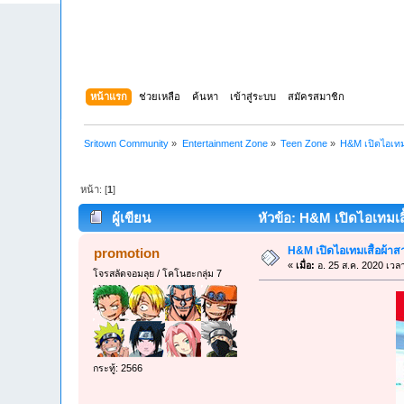
หน้าแรก
ช่วยเหลือ
ค้นหา
เข้าสู่ระบบ
สมัครสมาชิก
Sritown Community
»
Entertainment Zone
»
Teen Zone
»
H&M เปิดไอเทมเ
หน้า: [
1
]
ผู้เขียน
หัวข้อ: H&M เปิดไอเทมเสื้
H&M เปิดไอเทมเสื้อผ้าสา
promotion
«
เมื่อ:
อ. 25 ส.ค. 2020 เวล
โจรสลัดจอมลุย / โคโนฮะกลุ่ม 7
กระทู้: 2566