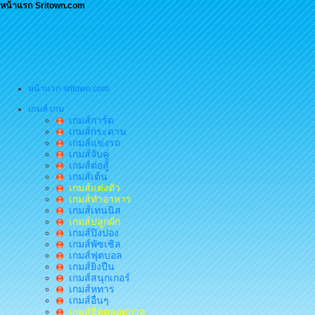
หน้าแรก Sritown.com
หน้าแรก sritown.com
เกมส์ เกม
เกมส์การ์ด
เกมส์กระดาน
เกมส์แข่งรถ
เกมส์จับคู่
เกมส์ต่อสู้
เกมส์เต้น
เกมส์แต่งตัว
เกมส์ทำอาหาร
เกมส์เทนนิส
เกมส์ปลูกผัก
เกมส์ปิงปอง
เกมส์พัซเซิล
เกมส์ฟุตบอล
เกมส์ยิงปืน
เกมส์สนุกเกอร์
เกมส์หทาร
เกมส์อื่นๆ
เกมส์ฮิตตลอดกาล