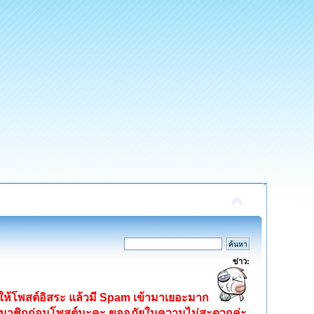
ข่าว:
ิดให้โพสต์อิสระ แล้วมี Spam เข้ามาเยอะมาก
ครสมาชิกก่อนโพสต์นะคะ ขออภัยในความไม่สะดวกค่ะ