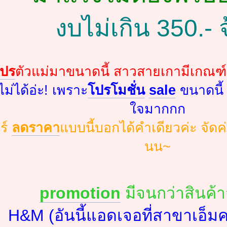
งบไม่เกิน 350.- 
ปร
ตัวแม่มาขนาดนี้ สาวสายเกามีเกณฑ์เ
ไม่ได้อ่ะ! เพราะ
โปรโมชั่น
sale
ขนาดนี้
ใจมากกก
ร์
ลดราคา
แบบนี้บอกได้คำเดียวค่ะ จัดค
นน~
promotion
มีจนกว่าสินค้
H&M (อันนี้แอดเจอที่สาขาเอ็มค