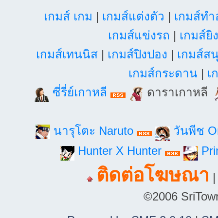
เกมส์ เกม
|
เกมส์แต่งตัว
|
เกมส์ท
เกมส์แข่งรถ
|
เกมส์ยิ
เกมส์เทนนิส
|
เกมส์ปิงปอง
|
เกมส์สน
เกมส์กระดาน
|
เก
ซี่รี่ย์เกาหลี
ดาราเกาหลี
นารุโตะ Naruto
วันพีช 
Hunter X Hunter
Pri
ติดต่อโฆษณา
©2006 SriTown.