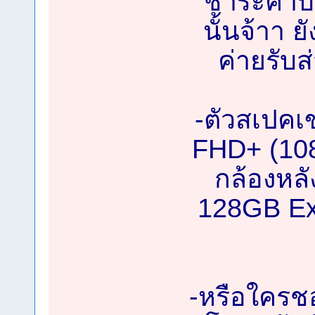
ชำระค่าบร
นั้นจ้าา 
ค่ายรับส
-ตัวสเปคเข
FHD+ (108
กล้องหล
128GB Ex
-หรือใครชอ