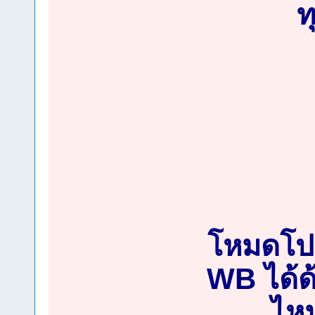
ท
โหมดโปร
WB ได้
ไหน