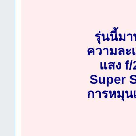
รุ่นนี้ม
ความละเอ
แสง f/
Super St
การหมุนเ