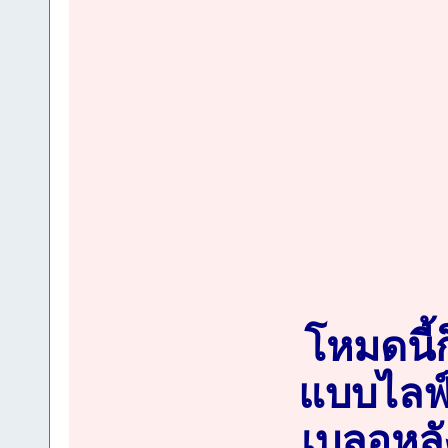
โหมดนี้
แบบไลฟ์
เบลอหลั