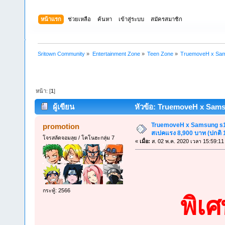
หน้าแรก
ช่วยเหลือ
ค้นหา
เข้าสู่ระบบ
สมัครสมาชิก
Sritown Community
»
Entertainment Zone
»
Teen Zone
»
TruemoveH x Samsu
หน้า: [
1
]
ผู้เขียน
หัวข้อ: TruemoveH x Samsu
(อ่าน 5436 ครั้ง)
TruemoveH x Samsung s10 
promotion
สเปคแรง 8,900 บาท (ปกติ 
โจรสลัดจอมลุย / โคโนฮะกลุ่ม 7
«
เมื่อ:
ส. 02 พ.ค. 2020 เวลา 15:59:11
กระทู้: 2566
พิเ