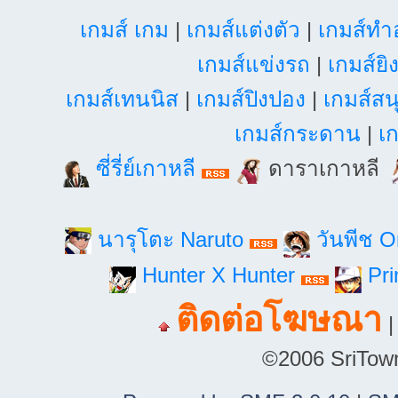
เกมส์ เกม
|
เกมส์แต่งตัว
|
เกมส์ท
เกมส์แข่งรถ
|
เกมส์ยิ
เกมส์เทนนิส
|
เกมส์ปิงปอง
|
เกมส์สน
เกมส์กระดาน
|
เก
ซี่รี่ย์เกาหลี
ดาราเกาหลี
นารุโตะ Naruto
วันพีช 
Hunter X Hunter
Pri
ติดต่อโฆษณา
©2006 SriTown.