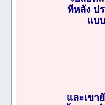
ทีหลัง ป
แบบเ
และเขายั