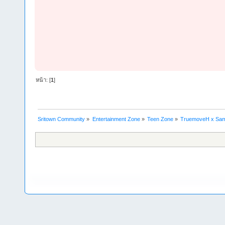
หน้า: [
1
]
Sritown Community
»
Entertainment Zone
»
Teen Zone
»
TruemoveH x Samsu