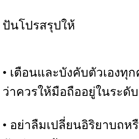
ปันโปรสรุปให้
• เตือนและบังคับตัวเองทุกค
ว่าควรให้มือถืออยู่ในระด
• อย่าลืมเปลี่ยนอิริยาบ