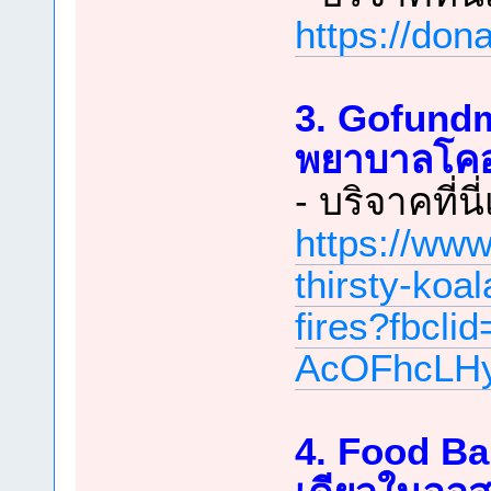
https://don
3. Gofundm
พยาบาลโคอ
- บริจาคที่นี
https://ww
thirsty-koa
fires?fbcli
AcOFhcLH
4. Food Ba