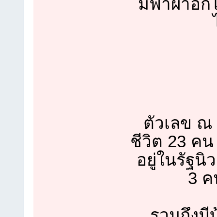
มีฟ้าผ่าอีก
ตัวเลข ณ ว
ชีวิต 23 ค
อยู่ในรัฐนิ
3 ค
รวมถึงมีบ