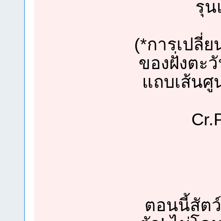
รุน
(*การเปลี่
ของฝั่งตะว
แถบเส้นศู
Cr.
ตอนนี้สัต