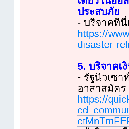
เดียวในออส
ประสบภัย
- บริจาคที่นี
https://www
disaster-re
5. บริจาคเง
- รัฐนิวเซา
อาสาสมัคร ม
https://qu
cd_commun
ctMnTmFE