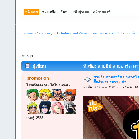
หน้าแรก
ช่วยเหลือ
ค้นหา
เข้าสู่ระบบ
สมัครสมาชิก
Sritown Community
»
Entertainment Zone
»
Teen Zone
»
สายฮิป สายอาร์ต ม
หน้า: [
1
]
ผู้เขียน
หัวข้อ: สายฮิป สายอาร์ต มาท
สายฮิป สายอาร์ต มาทางนี้ 
promotion
ซื้อง่ายสบายกระเป๋า
โจรสลัดจอมลุย / โคโนฮะกลุ่ม 7
«
เมื่อ:
ส. 30 พ.ย. 2019 เวลา 14:43:10
กระทู้: 2566