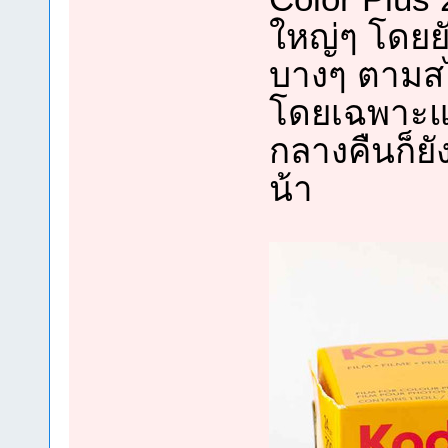
ใหญ่ๆ โดยยั
บางๆ ตามสไ
โดยเฉพาะแ
กลางคืนก็ย
น้า