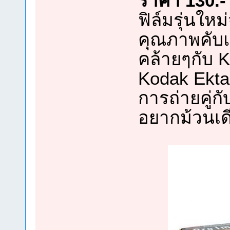
ราคา 130.- 
ฟิล์มรุ่นให
คุณภาพคับ
คล้ายๆกับ 
Kodak Ekta
การถ่ายคู่ก
อยากม้วนเดี