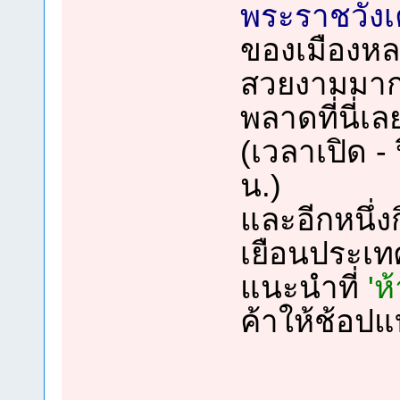
พระราชวังเ
ของเมืองหลว
สวยงามมากเ
พลาดที่นี่เล
(เวลาเปิด -
น.)
และอีกหนึ่ง
เยือนประเทศน
แนะนำที่
'ห
ค้าให้ช้อปแ