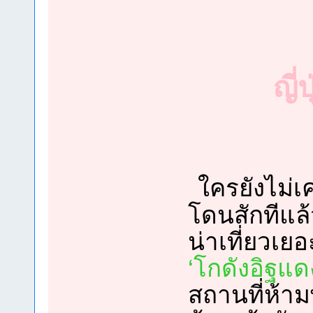
ญี่
ใครยังไม่
โดนสักทีแล้
น่าเที่ยวเ
‘โกดังอิฐแ
สถานที่ห้า