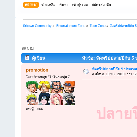
หน้าแรก
ช่วยเหลือ
ค้นหา
เข้าสู่ระบบ
สมัครสมาชิก
Sritown Community
»
Entertainment Zone
»
Teen Zone
»
จัดทริปปลายปีกับ 5
หน้า: [
1
]
ผู้เขียน
หัวข้อ: จัดทริปปลายปีกับ 5 ป
จัดทริปปลายปีกับ 5 ประเทศน
promotion
«
เมื่อ:
อ. 19 พ.ย. 2019 เวลา 17
โจรสลัดจอมลุย / โคโนฮะกลุ่ม 7
ปลายปี
กระทู้: 2566