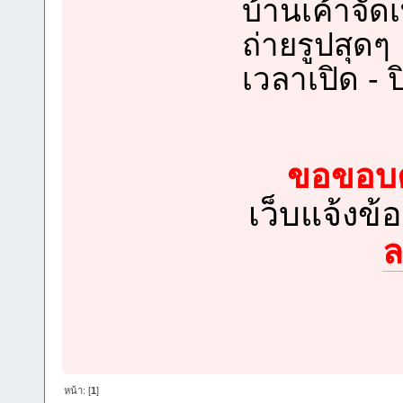
บ้านเค้าจั
ถ่ายรูปสุดๆ
เวลาเปิด - 
ขอขอบค
เว็บแจ้งข้
ล
หน้า: [
1
]